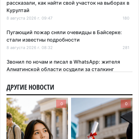
рассказали, как найти свой участок на выборах в
Курултай
8 августа 2026 г. 09:47
180
Пугающий пожар сняли очевидцы в Байсерке:
стали известны подробности
8 августа 2026 г. 08:32
281
Звонил по ночам и писал в WhatsApp: жителя
Алматинской области осудили за сталкинг
8 августа 2026 г. 08:04
181
ДРУГИЕ НОВОСТИ
На фоне строительного бума в Алматинской
области приостановили лицензии 149 компаний
0
0
7 августа 2026 г. 16:57
167
Казахстанские абитуриенты узнали, кто получил
образовательные гранты
7 августа 2026 г. 15:24
225