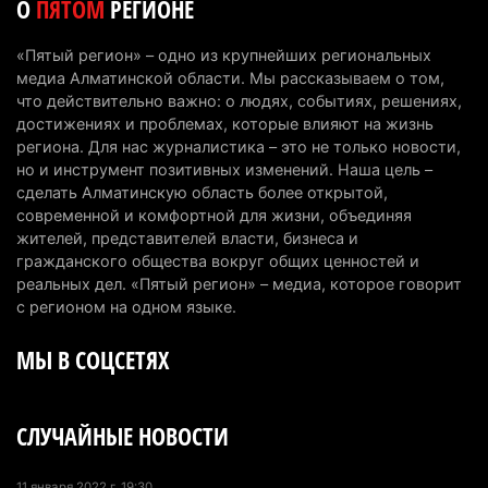
О
ПЯТОМ
РЕГИОНЕ
Проезд по БАКАД резко подорожал: в
Алматинской области начали действовать новые
«Пятый регион» – одно из крупнейших региональных
тарифы
медиа Алматинской области. Мы рассказываем о том,
6 августа 2026 г. 14:36
227
что действительно важно: о людях, событиях, решениях,
достижениях и проблемах, которые влияют на жизнь
Сильнейшие дзюдоисты мира приехали на
региона. Для нас журналистика – это не только новости,
но и инструмент позитивных изменений. Наша цель –
сборы в Алматинскую область
сделать Алматинскую область более открытой,
6 августа 2026 г. 12:12
184
современной и комфортной для жизни, объединяя
жителей, представителей власти, бизнеса и
Первый раз с ИИ в первый класс: казахстанских
гражданского общества вокруг общих ценностей и
первоклассников начнут учить искусственному
реальных дел. «Пятый регион» – медиа, которое говорит
интеллекту
с регионом на одном языке.
6 августа 2026 г. 10:47
184
МЫ В СОЦСЕТЯХ
Казахстанцы назвали доход, при котором не
считают себя бедными
СЛУЧАЙНЫЕ НОВОСТИ
6 августа 2026 г. 09:52
171
Пожар в Аксайском ущелье под Алматы
11 января 2022 г. 19:30