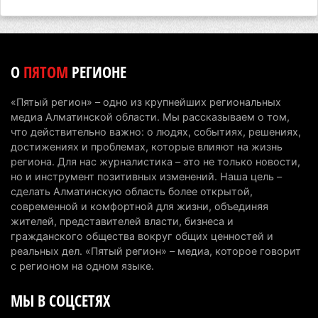
В Alatau City Authority назначили нового
директора по коммуникациям
4 августа 2026 г. 20:22
83
О
ПЯТОМ
РЕГИОНЕ
Партия «Әділет» предложила превратить
университеты в центры технологий и новых
«Пятый регион» – одно из крупнейших региональных
рабочих мест
медиа Алматинской области. Мы рассказываем о том,
4 августа 2026 г. 15:11
150
что действительно важно: о людях, событиях, решениях,
достижениях и проблемах, которые влияют на жизнь
В Алматинской области назначили нового
региона. Для нас журналистика – это не только новости,
но и инструмент позитивных изменений. Наша цель –
председателя административного суда
сделать Алматинскую область более открытой,
4 августа 2026 г. 14:29
121
современной и комфортной для жизни, объединяя
жителей, представителей власти, бизнеса и
В Алматинской области второй день не могут
гражданского общества вокруг общих ценностей и
потушить пожар в Аксайском ущелье
реальных дел. «Пятый регион» – медиа, которое говорит
4 августа 2026 г. 13:02
200
с регионом на одном языке.
МЫ В СОЦСЕТЯХ
В Алматы приостановили лицензии 350
строительным компаниям