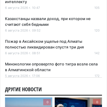
интеллекту
6 августа 2026 г. 10:47
105
Казахстанцы назвали доход, при котором не
считают себя бедными
6 августа 2026 г. 09:52
120
Пожар в Аксайском ущелье под Алматы
полностью ликвидирован спустя три дня
6 августа 2026 г. 08:51
142
Минэкологии опровергло фото тигра возле села
в Алматинской области
5 августа 2026 г. 17:06
172
Казахстан стал лидером Центральной Азии в
ДРУГИЕ НОВОСТИ
мировом рейтинге благополучия
5 августа 2026 г. 13:55
233
0
0