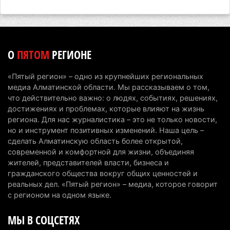
председателя административного суда
4 августа 2026 г. 14:29
119
В Алматинской области второй день не могут
О
ПЯТОМ
РЕГИОНЕ
потушить пожар в Аксайском ущелье
4 августа 2026 г. 13:02
195
«Пятый регион» – одно из крупнейших региональных
медиа Алматинской области. Мы рассказываем о том,
В Алматы приостановили лицензии 350
что действительно важно: о людях, событиях, решениях,
строительным компаниям
достижениях и проблемах, которые влияют на жизнь
региона. Для нас журналистика – это не только новости,
4 августа 2026 г. 12:06
224
но и инструмент позитивных изменений. Наша цель –
сделать Алматинскую область более открытой,
В команде акима Алатау новое назначение: кто
современной и комфортной для жизни, объединяя
возглавил аппарат города
жителей, представителей власти, бизнеса и
4 августа 2026 г. 11:40
136
гражданского общества вокруг общих ценностей и
реальных дел. «Пятый регион» – медиа, которое говорит
Выборы в Курултай: Алматинская область вошла
с регионом на одном языке.
в число регионов с самым большим
МЫ В СОЦСЕТЯХ
количеством избирателей