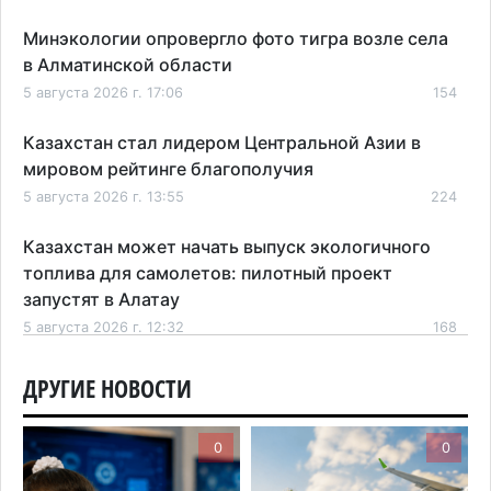
Минэкологии опровергло фото тигра возле села
в Алматинской области
5 августа 2026 г. 17:06
154
Казахстан стал лидером Центральной Азии в
мировом рейтинге благополучия
5 августа 2026 г. 13:55
224
Казахстан может начать выпуск экологичного
топлива для самолетов: пилотный проект
запустят в Алатау
5 августа 2026 г. 12:32
168
Туриста с тяжелыми травмами эвакуировали в
ДРУГИЕ НОВОСТИ
горах Алматинской области после камнепада
5 августа 2026 г. 11:23
134
0
0
Хозяина собак, едва не загрызших ребенка в