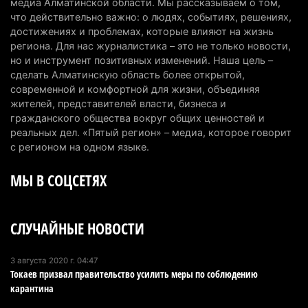
медиа Алматинской области. Мы рассказываем о том,
7 августа 2026 г. 06:28
268
что действительно важно: о людях, событиях, решениях,
достижениях и проблемах, которые влияют на жизнь
В Алматинской области отменили приговор за
региона. Для нас журналистика – это не только новости,
но и инструмент позитивных изменений. Наша цель –
наркотики из-за того, что подсудимому не дали
сделать Алматинскую область более открытой,
последнее слово
современной и комфортной для жизни, объединяя
6 августа 2026 г. 17:04
163
жителей, представителей власти, бизнеса и
гражданского общества вокруг общих ценностей и
Проезд по БАКАД резко подорожал: в
реальных дел. «Пятый регион» – медиа, которое говорит
Алматинской области начали действовать новые
с регионом на одном языке.
тарифы
МЫ В СОЦСЕТЯХ
6 августа 2026 г. 14:36
234
Сильнейшие дзюдоисты мира приехали на
СЛУЧАЙНЫЕ НОВОСТИ
сборы в Алматинскую область
6 августа 2026 г. 12:12
190
3 августа 2020 г. 04:47
Токаев призвал правительство усилить меры по соблюдению
Первый раз с ИИ в первый класс: казахстанских
карантина
первоклассников начнут учить искусственному
интеллекту