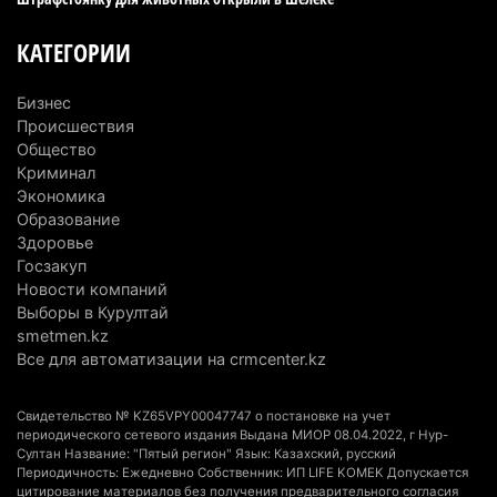
горах Алматинской области после камнепада
5 августа 2026 г. 11:23
183
КАТЕГОРИИ
Хозяина собак, едва не загрызших ребенка в
Бизнес
Алматинской области, судят спустя год после
Происшествия
трагедии
Общество
5 августа 2026 г. 09:17
174
Криминал
Экономика
В Алматинской области запустят производство
Образование
Здоровье
катеров для Formula-1 H2O и откроют академию
Госзакуп
пилотов
Новости компаний
5 августа 2026 г. 08:29
202
Выборы в Курултай
smetmen.kz
В Alatau City Authority назначили нового
Все для автоматизации на crmcenter.kz
директора по коммуникациям
4 августа 2026 г. 20:22
116
Свидетельство № KZ65VPY00047747 о постановке на учет
периодического сетевого издания Выдана МИОР 08.04.2022, г Нур-
Султан Название: "Пятый регион" Язык: Казахский, русский
Партия «Әділет» предложила превратить
Периодичность: Ежедневно Собственник: ИП LIFE KOMEK Допускается
университеты в центры технологий и новых
цитирование материалов без получения предварительного согласия