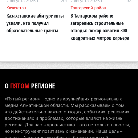
87
6 августа 2026 г. 17:04
7 августа 2026 г.
201
7 августа 2026 г.
153
193
6
Казахстан
Талгарский район
А
Проезд по БАКАД резко подорожал: в
Казахстанские абитуриенты
В Талгарском районе
П
Алматинской области начали действовать новые
узнали, кто получил
загорелись строительные
п
тарифы
образовательные гранты
отходы: пожар охватил 300
о
квадратных метров карьера
н
6 августа 2026 г. 14:36
219
Сильнейшие дзюдоисты мира приехали на
сборы в Алматинскую область
6 августа 2026 г. 12:12
178
Первый раз с ИИ в первый класс: казахстанских
О
ПЯТОМ
РЕГИОНЕ
первоклассников начнут учить искусственному
интеллекту
«Пятый регион» – одно из крупнейших региональных
6 августа 2026 г. 10:47
174
медиа Алматинской области. Мы рассказываем о том,
что действительно важно: о людях, событиях, решениях,
Казахстанцы назвали доход, при котором не
достижениях и проблемах, которые влияют на жизнь
считают себя бедными
региона. Для нас журналистика – это не только новости,
но и инструмент позитивных изменений. Наша цель –
6 августа 2026 г. 09:52
164
сделать Алматинскую область более открытой,