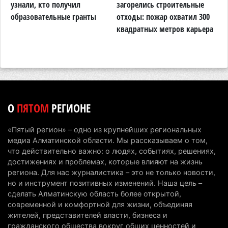
Алматинской области начали действовать новые
узнали, кто получил
загорелись строительные
п
тарифы
образовательные гранты
отходы: пожар охватил 300
о
квадратных метров карьера
н
6 августа 2026 г. 14:36
210
Сильнейшие дзюдоисты мира приехали на
сборы в Алматинскую область
6 августа 2026 г. 12:12
175
Первый раз с ИИ в первый класс: казахстанских
О
ПЯТОМ
РЕГИОНЕ
первоклассников начнут учить искусственному
интеллекту
«Пятый регион» – одно из крупнейших региональных
6 августа 2026 г. 10:47
172
медиа Алматинской области. Мы рассказываем о том,
что действительно важно: о людях, событиях, решениях,
Казахстанцы назвали доход, при котором не
достижениях и проблемах, которые влияют на жизнь
считают себя бедными
региона. Для нас журналистика – это не только новости,
но и инструмент позитивных изменений. Наша цель –
6 августа 2026 г. 09:52
161
сделать Алматинскую область более открытой,
современной и комфортной для жизни, объединяя
Пожар в Аксайском ущелье под Алматы
жителей, представителей власти, бизнеса и
полностью ликвидирован спустя три дня
гражданского общества вокруг общих ценностей и