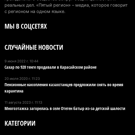
6 августа 2026 г. 08:51
236
реальных дел. «Пятый регион» – медиа, которое говорит
с регионом на одном языке.
Минэкологии опровергло фото тигра возле села
МЫ В СОЦСЕТЯХ
в Алматинской области
5 августа 2026 г. 17:06
207
СЛУЧАЙНЫЕ НОВОСТИ
Казахстан стал лидером Центральной Азии в
мировом рейтинге благополучия
5 августа 2026 г. 13:55
273
9 июня 2022 г. 10:44
Сахар по 920 тенге продавали в Карасайском районе
Казахстан может начать выпуск экологичного
20 июля 2020 г. 11:23
топлива для самолетов: пилотный проект
Пенсионные накопления казахстанцев предложили снять во время
запустят в Алатау
карантина
5 августа 2026 г. 12:32
211
11 августа 2023 г. 11:13
Многоэтажка загорелась в селе Отеген батыр из-за детской шалости
Туриста с тяжелыми травмами эвакуировали в
горах Алматинской области после камнепада
КАТЕГОРИИ
5 августа 2026 г. 11:23
177