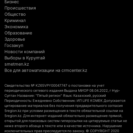
Бизнес
Хозяина собак, едва не загрызших ребенка в
Происшествия
Алматинской области, судят спустя год после
Общество
трагедии
Криминал
5 августа 2026 г. 09:17
172
Экономика
Образование
В Алматинской области запустят производство
Здоровье
Госзакуп
катеров для Formula-1 H2O и откроют академию
Новости компаний
пилотов
Выборы в Курултай
5 августа 2026 г. 08:29
201
smetmen.kz
Все для автоматизации на crmcenter.kz
В Alatau City Authority назначили нового
директора по коммуникациям
Свидетельство № KZ65VPY00047747 о постановке на учет
4 августа 2026 г. 20:22
110
периодического сетевого издания Выдана МИОР 08.04.2022, г Нур-
Султан Название: "Пятый регион" Язык: Казахский, русский
Периодичность: Ежедневно Собственник: ИП LIFE KOMEK Допускается
Партия «Әділет» предложила превратить
цитирование материалов без получения предварительного согласия
университеты в центры технологий и новых
5region.kz при условии размещения в тексте обязательной ссылки на
5region.kz. Для интернет-изданий обязательно размещение прямой,
рабочих мест
открытой для поисковых систем гиперссылки на цитируемые статьи не
4 августа 2026 г. 15:11
181
ниже второго абзаца в тексте или в качестве источника. Нарушение
исключительных прав преследуется по закону. © COPYRIGHT 2020