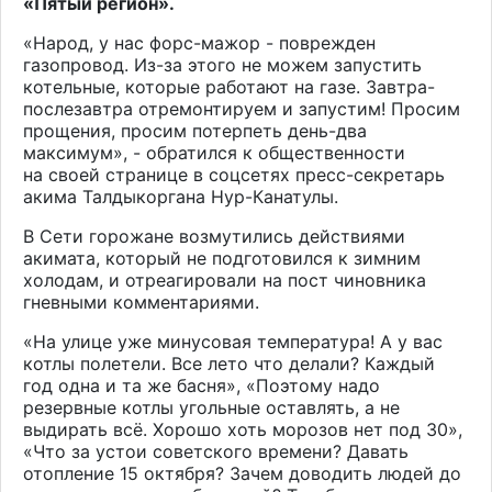
«Пятый регион».
«Народ, у нас форс-мажор - поврежден
газопровод. Из-за этого не можем запустить
котельные, которые работают на газе. Завтра-
послезавтра отремонтируем и запустим! Просим
прощения, просим потерпеть день-два
максимум», - обратился к общественности
на
своей странице
в соцсетях пресс-секретарь
акима Талдыкоргана Нур-Канатулы.
В Сети горожане возмутились действиями
акимата, который не подготовился к зимним
холодам, и отреагировали на пост чиновника
гневными комментариями.
«На улице уже минусовая температура! А у вас
котлы полетели. Все лето что делали? Каждый
год одна и та же басня», «Поэтому надо
резервные котлы угольные оставлять, а не
выдирать всё. Хорошо хоть морозов нет под 30»,
«Что за устои советского времени? Давать
отопление 15 октября? Зачем доводить людей до