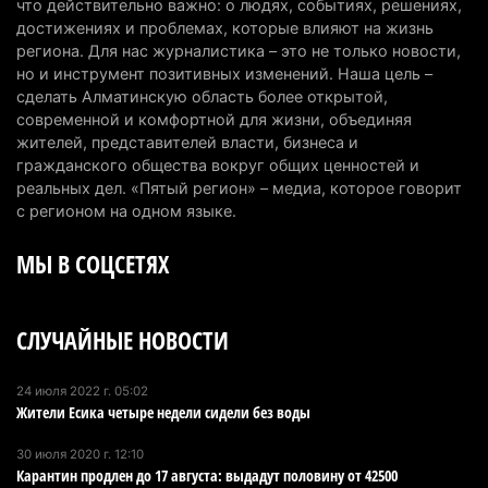
4 августа 2026 г. 20:22
93
что действительно важно: о людях, событиях, решениях,
достижениях и проблемах, которые влияют на жизнь
Партия «Әділет» предложила превратить
региона. Для нас журналистика – это не только новости,
но и инструмент позитивных изменений. Наша цель –
университеты в центры технологий и новых
сделать Алматинскую область более открытой,
рабочих мест
современной и комфортной для жизни, объединяя
4 августа 2026 г. 15:11
156
жителей, представителей власти, бизнеса и
гражданского общества вокруг общих ценностей и
В Алматинской области назначили нового
реальных дел. «Пятый регион» – медиа, которое говорит
председателя административного суда
с регионом на одном языке.
4 августа 2026 г. 14:29
132
МЫ В СОЦСЕТЯХ
В Алматинской области второй день не могут
потушить пожар в Аксайском ущелье
СЛУЧАЙНЫЕ НОВОСТИ
4 августа 2026 г. 13:02
204
В Алматы приостановили лицензии 350
24 июля 2022 г. 05:02
Жители Есика четыре недели сидели без воды
строительным компаниям
4 августа 2026 г. 12:06
234
30 июля 2020 г. 12:10
Карантин продлен до 17 августа: выдадут половину от 42500