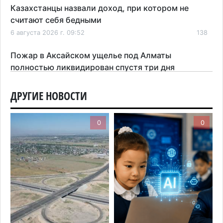
Казахстанцы назвали доход, при котором не
считают себя бедными
6 августа 2026 г. 09:52
138
Пожар в Аксайском ущелье под Алматы
полностью ликвидирован спустя три дня
6 августа 2026 г. 08:51
181
ДРУГИЕ НОВОСТИ
Минэкологии опровергло фото тигра возле села
в Алматинской области
0
0
5 августа 2026 г. 17:06
183
Казахстан стал лидером Центральной Азии в
мировом рейтинге благополучия
5 августа 2026 г. 13:55
243
Казахстан может начать выпуск экологичного
топлива для самолетов: пилотный проект
запустят в Алатау