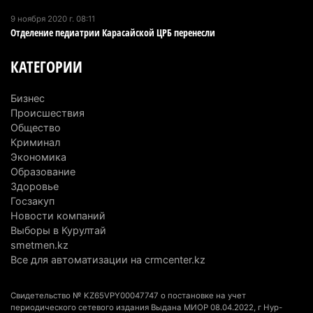
В команде акима Алатау новое назначение: кто
возглавил аппарат города
9 ноября 2020 г. 08:11
Отделение педиатрии Карасайской ЦРБ перенесли
4 августа 2026 г. 11:40
148
КАТЕГОРИИ
Выборы в Курултай: Алматинская область вошла
в число регионов с самым большим
Бизнес
количеством избирателей
Происшествия
4 августа 2026 г. 09:09
192
Общество
Криминал
«От экспорта сырья - к сложным
Экономика
производствам»: партия «Әділет» представила в
Образование
Актобе план диверсификации
Здоровье
Госзакуп
3 августа 2026 г. 20:46
162
Новости компаний
Выборы в Курултай
Солдат-срочник выпал из окна четвертого этажа
smetmen.kz
казармы в Конаеве
Все для автоматизации на crmcenter.kz
3 августа 2026 г. 18:08
182
Свидетельство № KZ65VPY00047747 о постановке на учет
Спустя 78 лет тигр вновь вернулся в дикую
периодического сетевого издания Выдана МИОР 08.04.2022, г Нур-