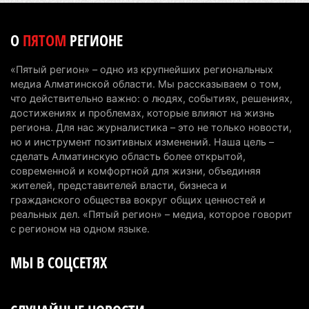
пилотов
5 августа 2026 г. 08:29
170
О
ПЯТОМ
РЕГИОНЕ
В Alatau City Authority назначили нового
«Пятый регион» – одно из крупнейших региональных
директора по коммуникациям
медиа Алматинской области. Мы рассказываем о том,
4 августа 2026 г. 20:22
93
что действительно важно: о людях, событиях, решениях,
достижениях и проблемах, которые влияют на жизнь
Партия «Әділет» предложила превратить
региона. Для нас журналистика – это не только новости,
но и инструмент позитивных изменений. Наша цель –
университеты в центры технологий и новых
сделать Алматинскую область более открытой,
рабочих мест
современной и комфортной для жизни, объединяя
4 августа 2026 г. 15:11
156
жителей, представителей власти, бизнеса и
гражданского общества вокруг общих ценностей и
В Алматинской области назначили нового
реальных дел. «Пятый регион» – медиа, которое говорит
председателя административного суда
с регионом на одном языке.
4 августа 2026 г. 14:29
132
МЫ В СОЦСЕТЯХ
В Алматинской области второй день не могут
потушить пожар в Аксайском ущелье