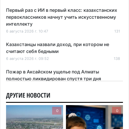
Первый раз с ИИ в первый класс: казахстанских
первоклассников начнут учить искусственному
интеллекту
6 августа 2026 г. 10:47
131
Казахстанцы назвали доход, при котором не
считают себя бедными
6 августа 2026 г. 09:52
138
Пожар в Аксайском ущелье под Алматы
полностью ликвидирован спустя три дня
6 августа 2026 г. 08:51
181
ДРУГИЕ НОВОСТИ
Минэкологии опровергло фото тигра возле села
в Алматинской области
0
0
5 августа 2026 г. 17:06
183
Казахстан стал лидером Центральной Азии в