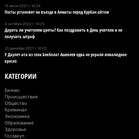
катеров для Formula-1 H2O и откроют академию
15 июля 2021 г. 16:34
Посты установят на въезде в Алматы перед Курбан айтом
пилотов
5 августа 2026 г. 08:29
185
4 октября 2024 г. 14:20
Дарить ли учителям цветы? Как поздравить в День учителя и не
В Alatau City Authority назначили нового
получить штраф
директора по коммуникациям
20 декабря 2021 г. 16:03
4 августа 2026 г. 20:22
103
У Даулет-ата из села Бекболат Ашекеев едва не украли инвалидное
кресло
Партия «Әділет» предложила превратить
университеты в центры технологий и новых
КАТЕГОРИИ
рабочих мест
4 августа 2026 г. 15:11
175
Бизнес
Происшествия
В Алматинской области назначили нового
Общество
председателя административного суда
Криминал
Экономика
4 августа 2026 г. 14:29
155
Образование
Здоровье
В Алматинской области второй день не могут
Госзакуп
потушить пожар в Аксайском ущелье