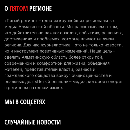
Казахстан стал лидером Центральной Азии в
О
ПЯТОМ
РЕГИОНЕ
мировом рейтинге благополучия
5 августа 2026 г. 13:55
260
«Пятый регион» – одно из крупнейших региональных
медиа Алматинской области. Мы рассказываем о том,
Казахстан может начать выпуск экологичного
что действительно важно: о людях, событиях, решениях,
топлива для самолетов: пилотный проект
достижениях и проблемах, которые влияют на жизнь
запустят в Алатау
региона. Для нас журналистика – это не только новости,
но и инструмент позитивных изменений. Наша цель –
5 августа 2026 г. 12:32
197
сделать Алматинскую область более открытой,
современной и комфортной для жизни, объединяя
Туриста с тяжелыми травмами эвакуировали в
жителей, представителей власти, бизнеса и
горах Алматинской области после камнепада
гражданского общества вокруг общих ценностей и
5 августа 2026 г. 11:23
165
реальных дел. «Пятый регион» – медиа, которое говорит
с регионом на одном языке.
Хозяина собак, едва не загрызших ребенка в
МЫ В СОЦСЕТЯХ
Алматинской области, судят спустя год после
трагедии
5 августа 2026 г. 09:17
163
СЛУЧАЙНЫЕ НОВОСТИ
В Алматинской области запустят производство