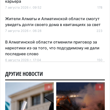
карьера
7 августа 2026 г. 09:52
178
Жители Алматы и Алматинской области смогут
увидеть долги своего дома в квитанциях за свет
7 августа 2026 г. 06:28
223
В Алматинской области отменили приговор за
наркотики из-за того, что подсудимому не дали
последнее слово
6 августа 2026 г. 17:04
150
Проезд по БАКАД резко подорожал: в
ДРУГИЕ НОВОСТИ
Алматинской области начали действовать новые
тарифы
0
0
6 августа 2026 г. 14:36
203
Сильнейшие дзюдоисты мира приехали на
сборы в Алматинскую область