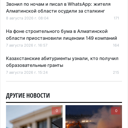
Звонил по ночам и писал в WhatsApp: жителя
Алматинской области осудили за сталкинг
8 августа 2026 г. 08:04
171
На фоне строительного бума в Алматинской
области приостановили лицензии 149 компаний
7 августа 2026 г. 16:57
164
Казахстанские абитуриенты узнали, кто получил
образовательные гранты
7 августа 2026 г. 15:24
215
Онкопациентов в Алматинской области лечат в
морских контейнерах
ДРУГИЕ НОВОСТИ
7 августа 2026 г. 11:24
176
0
0
В Талгарском районе загорелись строительные
отходы: пожар охватил 300 квадратных метров
карьера