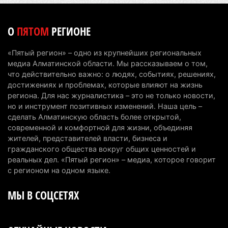
Первый раз с ИИ в первый класс: казахстанских
О
ПЯТОМ
РЕГИОНЕ
первоклассников начнут учить искусственному
интеллекту
«Пятый регион» – одно из крупнейших региональных
6 августа 2026 г. 10:47
181
медиа Алматинской области. Мы рассказываем о том,
что действительно важно: о людях, событиях, решениях,
Казахстанцы назвали доход, при котором не
достижениях и проблемах, которые влияют на жизнь
считают себя бедными
региона. Для нас журналистика – это не только новости,
но и инструмент позитивных изменений. Наша цель –
6 августа 2026 г. 09:52
166
сделать Алматинскую область более открытой,
современной и комфортной для жизни, объединяя
Пожар в Аксайском ущелье под Алматы
жителей, представителей власти, бизнеса и
полностью ликвидирован спустя три дня
гражданского общества вокруг общих ценностей и
6 августа 2026 г. 08:51
243
реальных дел. «Пятый регион» – медиа, которое говорит
с регионом на одном языке.
Минэкологии опровергло фото тигра возле села
МЫ В СОЦСЕТЯХ
в Алматинской области
5 августа 2026 г. 17:06
218