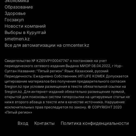
Экономика
В Алматинской области запустят производство
Образование
Здоровье
катеров для Formula-1 H2O и откроют академию
Госзакуп
пилотов
Новости компаний
5 августа 2026 г. 08:29
199
Выборы в Курултай
smetmen.kz
В Alatau City Authority назначили нового
Все для автоматизации на crmcenter.kz
директора по коммуникациям
4 августа 2026 г. 20:22
110
Свидетельство № KZ65VPY00047747 о постановке на учет
периодического сетевого издания Выдана МИОР 08.04.2022, г Нур-
Султан Название: "Пятый регион" Язык: Казахский, русский
Партия «Әділет» предложила превратить
Периодичность: Ежедневно Собственник: ИП LIFE KOMEK Допускается
университеты в центры технологий и новых
цитирование материалов без получения предварительного согласия
рабочих мест
5region.kz при условии размещения в тексте обязательной ссылки на
5region.kz. Для интернет-изданий обязательно размещение прямой,
4 августа 2026 г. 15:11
181
открытой для поисковых систем гиперссылки на цитируемые статьи не
ниже второго абзаца в тексте или в качестве источника. Нарушение
исключительных прав преследуется по закону. © COPYRIGHT 2020
В Алматинской области назначили нового
«Пятый регион»
председателя административного суда
Вход
Контакты
Политика конфиденциальности
4 августа 2026 г. 14:29
161