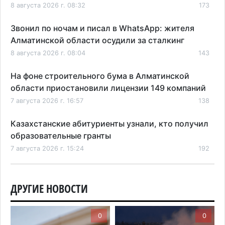
8 августа 2026 г. 08:32
173
Звонил по ночам и писал в WhatsApp: жителя
Алматинской области осудили за сталкинг
8 августа 2026 г. 08:04
143
На фоне строительного бума в Алматинской
области приостановили лицензии 149 компаний
7 августа 2026 г. 16:57
138
Казахстанские абитуриенты узнали, кто получил
образовательные гранты
7 августа 2026 г. 15:24
192
Онкопациентов в Алматинской области лечат в
морских контейнерах
ДРУГИЕ НОВОСТИ
7 августа 2026 г. 11:24
159
0
0
В Талгарском районе загорелись строительные