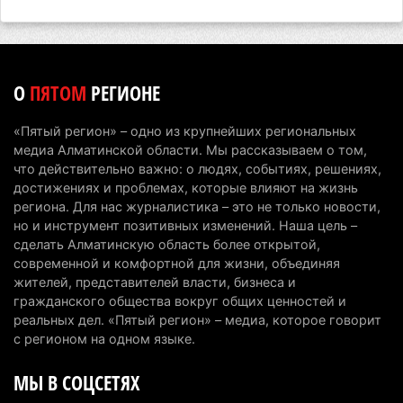
сборы в Алматинскую область
6 августа 2026 г. 12:12
175
Первый раз с ИИ в первый класс: казахстанских
О
ПЯТОМ
РЕГИОНЕ
первоклассников начнут учить искусственному
интеллекту
«Пятый регион» – одно из крупнейших региональных
6 августа 2026 г. 10:47
172
медиа Алматинской области. Мы рассказываем о том,
что действительно важно: о людях, событиях, решениях,
Казахстанцы назвали доход, при котором не
достижениях и проблемах, которые влияют на жизнь
считают себя бедными
региона. Для нас журналистика – это не только новости,
но и инструмент позитивных изменений. Наша цель –
6 августа 2026 г. 09:52
161
сделать Алматинскую область более открытой,
современной и комфортной для жизни, объединяя
Пожар в Аксайском ущелье под Алматы
жителей, представителей власти, бизнеса и
полностью ликвидирован спустя три дня
гражданского общества вокруг общих ценностей и
6 августа 2026 г. 08:51
236
реальных дел. «Пятый регион» – медиа, которое говорит
с регионом на одном языке.
Минэкологии опровергло фото тигра возле села
МЫ В СОЦСЕТЯХ
в Алматинской области
5 августа 2026 г. 17:06
207