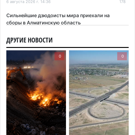
6 августа 2026 г. 14:36
178
Сильнейшие дзюдоисты мира приехали на
сборы в Алматинскую область
6 августа 2026 г. 12:12
141
ДРУГИЕ НОВОСТИ
Первый раз с ИИ в первый класс: казахстанских
первоклассников начнут учить искусственному
0
0
интеллекту
6 августа 2026 г. 10:47
145
Казахстанцы назвали доход, при котором не
считают себя бедными
6 августа 2026 г. 09:52
150
Пожар в Аксайском ущелье под Алматы
полностью ликвидирован спустя три дня
6 августа 2026 г. 08:51
206