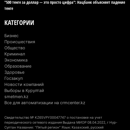
"500 тенге за доллар — это просто цифра": Нацбанк объясняет падение
4 августа 2026 г. 14:29
141
тенге
В Алматинской области второй день не могут
КАТЕГОРИИ
потушить пожар в Аксайском ущелье
4 августа 2026 г. 13:02
212
Бизнес
Происшествия
В Алматы приостановили лицензии 350
Общество
строительным компаниям
Криминал
Экономика
4 августа 2026 г. 12:06
243
Образование
Здоровье
В команде акима Алатау новое назначение: кто
Госзакуп
возглавил аппарат города
Новости компаний
4 августа 2026 г. 11:40
153
Выборы в Курултай
smetmen.kz
Выборы в Курултай: Алматинская область вошла
Все для автоматизации на crmcenter.kz
в число регионов с самым большим
количеством избирателей
Свидетельство № KZ65VPY00047747 о постановке на учет
4 августа 2026 г. 09:09
199
периодического сетевого издания Выдана МИОР 08.04.2022, г Нур-
Султан Название: "Пятый регион" Язык: Казахский, русский