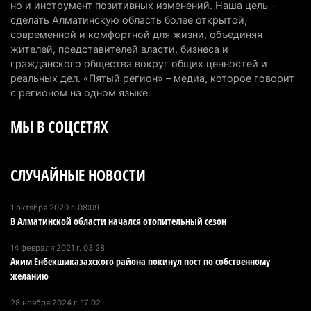
но и инструмент позитивных изменений. Наша цель –
трагедии
сделать Алматинскую область более открытой,
5 августа 2026 г. 09:17
153
современной и комфортной для жизни, объединяя
жителей, представителей власти, бизнеса и
В Алматинской области запустят производство
гражданского общества вокруг общих ценностей и
катеров для Formula-1 H2O и откроют академию
реальных дел. «Пятый регион» – медиа, которое говорит
пилотов
с регионом на одном языке.
5 августа 2026 г. 08:29
178
МЫ В СОЦСЕТЯХ
В Alatau City Authority назначили нового
директора по коммуникациям
СЛУЧАЙНЫЕ НОВОСТИ
4 августа 2026 г. 20:22
98
Партия «Әділет» предложила превратить
1 октября 2020 г. 08:09
В Алматинской области начался отопительный сезон
университеты в центры технологий и новых
рабочих мест
14 февраля 2021 г. 03:28
4 августа 2026 г. 15:11
161
Аким Енбекшиказахского района покинул пост по собственному
желанию
В Алматинской области назначили нового
28 ноября 2024 г. 17:02
председателя административного суда