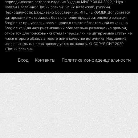
3 августа 2026 г. 16:16
256
периодического сетевого издания Выдана МИОР 08.04.2022, г Нур-
Султан Название: "Пятый регион" Язык: Казахский, русский
Периодичность: Ежедневно Собственник: ИП LIFE KOMEK Допускается
Кыргызстан обогнал Казахстан по темпам роста
цитирование материалов без получения предварительного согласия
сельского хозяйства. Что это значит для
5region.kz при условии размещения в тексте обязательной ссылки на
5region.kz. Для интернет-изданий обязательно размещение прямой,
Алматинской области
открытой для поисковых систем гиперссылки на цитируемые статьи не
3 августа 2026 г. 15:43
158
ниже второго абзаца в тексте или в качестве источника. Нарушение
исключительных прав преследуется по закону. © COPYRIGHT 2020
«Пятый регион»
На выборах в Курултай можно будет
проголосовать «Против всех»
Вход
Контакты
Политика конфиденциальности
3 августа 2026 г. 13:51
314
В Конаеве появится завод по переработке
мусора за 11 млрд тенге
3 августа 2026 г. 13:21
164