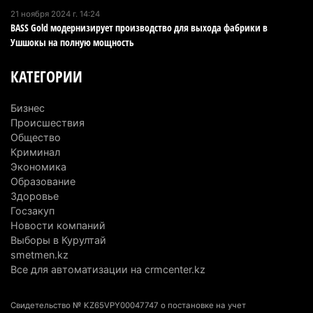
21 ноября 2024 г. 14:24
4 августа 2026 г. 11:40
148
BASS Gold модернизирует производство для выхода фабрики в
Ушшокы на полную мощность
Выборы в Курултай: Алматинская область вошла
в число регионов с самым большим
КАТЕГОРИИ
количеством избирателей
4 августа 2026 г. 09:09
192
Бизнес
Происшествия
«От экспорта сырья - к сложным
Общество
производствам»: партия «Әділет» представила в
Криминал
Актобе план диверсификации
Экономика
Образование
3 августа 2026 г. 20:46
160
Здоровье
Госзакуп
Солдат-срочник выпал из окна четвертого этажа
Новости компаний
казармы в Конаеве
Выборы в Курултай
3 августа 2026 г. 18:08
181
smetmen.kz
Все для автоматизации на crmcenter.kz
Спустя 78 лет тигр вновь вернулся в дикую
природу Алматинской области
Свидетельство № KZ65VPY00047747 о постановке на учет