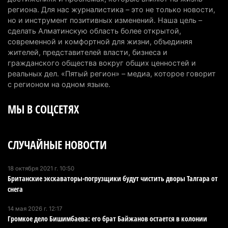
Партия «Әділет» предложила превратить
региона. Для нас журналистика – это не только новости,
но и инструмент позитивных изменений. Наша цель –
университеты в центры технологий и новых
сделать Алматинскую область более открытой,
рабочих мест
современной и комфортной для жизни, объединяя
4 августа 2026 г. 15:11
155
жителей, представителей власти, бизнеса и
гражданского общества вокруг общих ценностей и
В Алматинской области назначили нового
реальных дел. «Пятый регион» – медиа, которое говорит
председателя административного суда
с регионом на одном языке.
4 августа 2026 г. 14:29
132
МЫ В СОЦСЕТЯХ
В Алматинской области второй день не могут
потушить пожар в Аксайском ущелье
СЛУЧАЙНЫЕ НОВОСТИ
4 августа 2026 г. 13:02
204
В Алматы приостановили лицензии 350
18 октября 2021 г. 10:50
Британские экскаваторы-погрузщики будут чистить дворы Талгара от
строительным компаниям
снега
4 августа 2026 г. 12:06
231
14 мая 2026 г. 12:17
В команде акима Алатау новое назначение: кто
Громкое дело Бишимбаева: его брат Байжанов остается в колонии
возглавил аппарат города