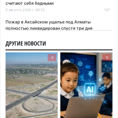
считают себя бедными
6 августа 2026 г. 09:52
137
Пожар в Аксайском ущелье под Алматы
полностью ликвидирован спустя три дня
6 августа 2026 г. 08:51
179
ДРУГИЕ НОВОСТИ
Минэкологии опровергло фото тигра возле села
в Алматинской области
0
0
5 августа 2026 г. 17:06
180
Казахстан стал лидером Центральной Азии в
мировом рейтинге благополучия
5 августа 2026 г. 13:55
243
Казахстан может начать выпуск экологичного
топлива для самолетов: пилотный проект
запустят в Алатау
5 августа 2026 г. 12:32
181