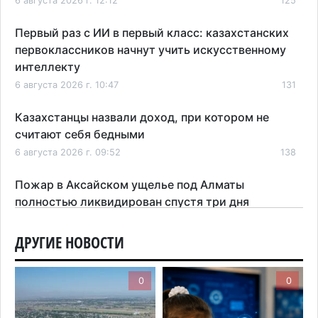
6 августа 2026 г. 12:12
125
Первый раз с ИИ в первый класс: казахстанских
первоклассников начнут учить искусственному
интеллекту
6 августа 2026 г. 10:47
131
Казахстанцы назвали доход, при котором не
считают себя бедными
6 августа 2026 г. 09:52
138
Пожар в Аксайском ущелье под Алматы
полностью ликвидирован спустя три дня
6 августа 2026 г. 08:51
181
ДРУГИЕ НОВОСТИ
Минэкологии опровергло фото тигра возле села
в Алматинской области
0
0
5 августа 2026 г. 17:06
183