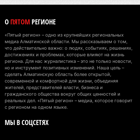
катеров для Formula-1 H2O и откроют академию
пилотов
5 августа 2026 г. 08:29
170
О
ПЯТОМ
РЕГИОНЕ
В Alatau City Authority назначили нового
«Пятый регион» – одно из крупнейших региональных
директора по коммуникациям
медиа Алматинской области. Мы рассказываем о том,
4 августа 2026 г. 20:22
93
что действительно важно: о людях, событиях, решениях,
достижениях и проблемах, которые влияют на жизнь
Партия «Әділет» предложила превратить
региона. Для нас журналистика – это не только новости,
но и инструмент позитивных изменений. Наша цель –
университеты в центры технологий и новых
сделать Алматинскую область более открытой,
рабочих мест
современной и комфортной для жизни, объединяя
4 августа 2026 г. 15:11
156
жителей, представителей власти, бизнеса и
гражданского общества вокруг общих ценностей и
В Алматинской области назначили нового
реальных дел. «Пятый регион» – медиа, которое говорит
председателя административного суда
с регионом на одном языке.
4 августа 2026 г. 14:29
132
МЫ В СОЦСЕТЯХ
В Алматинской области второй день не могут
потушить пожар в Аксайском ущелье