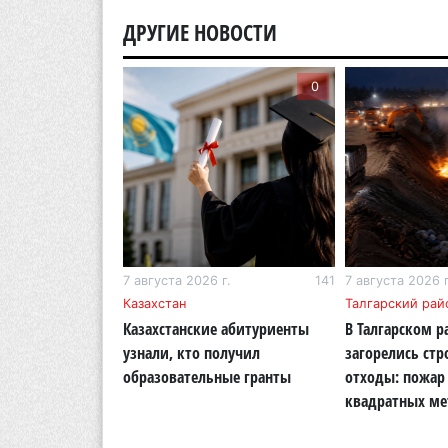
ДРУГИЕ НОВОСТИ
0
0
г.
268
7 августа 2026 г.
141
7 августа 2026 г
бласть
Казахстан
Талгарский рай
тигр вновь
Казахстанские абитуриенты
В Талгарском р
кую природу
узнали, кто получил
загорелись ст
области
образовательные гранты
отходы: пожар 
квадратных ме