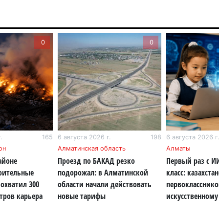
6 а
Пр
0
0
Ал
де
6 а
Си
на
6 а
.
165
6 августа 2026 г.
198
6 августа 2026 г
Пе
он
Алматинская область
Алматы
ка
айоне
Проезд по БАКАД резко
Первый раз с И
уч
роительные
подорожал: в Алматинской
класс: казахста
6 а
охватил 300
области начали действовать
первокласснико
тров карьера
новые тарифы
искусственному
Ка
не