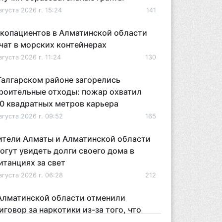
вгуста 2026 г. 15:24
141
копациентов в Алматинской области
чат в морских контейнерах
вгуста 2026 г. 11:24
130
Талгарском районе загорелись
роительные отходы: пожар охватил
0 квадратных метров карьера
вгуста 2026 г. 09:52
165
тели Алматы и Алматинской области
огут увидеть долги своего дома в
итанциях за свет
вгуста 2026 г. 06:28
212
Алматинской области отменили
иговор за наркотики из-за того, что
дсудимому не дали последнее слово