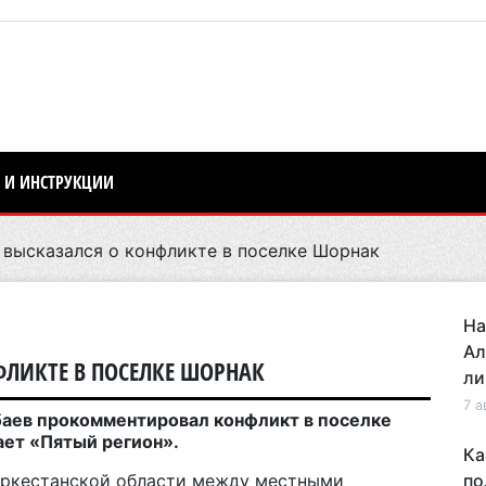
 И ИНСТРУКЦИИ
ысказался о конфликте в поселке Шорнак
На
Ал
ЛИКТЕ В ПОСЕЛКЕ ШОРНАК
ли
7 а
баев прокомментировал конфликт в поселке
ает «Пятый регион».
Ка
Туркестанской области между местными
по