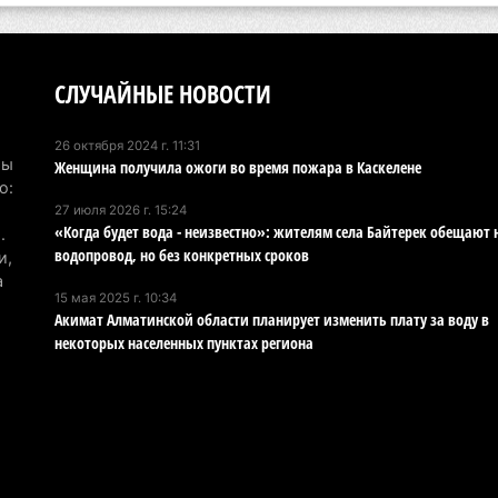
6 а
По
по
СЛУЧАЙНЫЕ НОВОСТИ
6 а
26 октября 2024 г. 11:31
Ми
Мы
Женщина получила ожоги во время пожара в Каскелене
во
о:
27 июля 2026 г. 15:24
5 а
«Когда будет вода - неизвестно»: жителям села Байтерек обещают
.
водопровод, но без конкретных сроков
и,
Ка
а
Аз
15 мая 2025 г. 10:34
Акимат Алматинской области планирует изменить плату за воду в
5 а
некоторых населенных пунктах региона
Ка
эк
пи
5 а