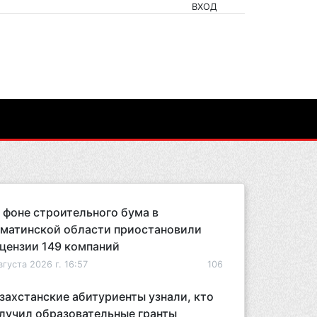
ВХОД
 фоне строительного бума в
матинской области приостановили
цензии 149 компаний
вгуста 2026 г. 16:57
106
захстанские абитуриенты узнали, кто
лучил образовательные гранты