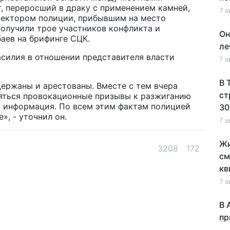
 переросший в драку с применением камней,
7 а
пектором полиции, прибывшим на место
олучили трое участников конфликта и
Он
аев на брифинге СЦК.
ле
асилия в отношении представителя власти
7 а
В 
держаны и арестованы. Вместе с тем вчера
ст
яться провокационные призывы к разжиганию
я информация. По всем этим фактам полицией
30
», - уточнил он.
7 а
Жи
3208
172
см
кв
7 а
В 
пр
по