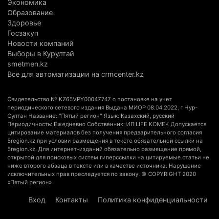
в Алматинской области
Экономика
Образование
5 августа 2026 г. 17:06
223
Здоровье
Госзакуп
Казахстан стал лидером Центральной Азии в
Новости компаний
мировом рейтинге благополучия
Выборы в Курултай
5 августа 2026 г. 13:55
291
smetmen.kz
Все для автоматизации на crmcenter.kz
Казахстан может начать выпуск экологичного
топлива для самолетов: пилотный проект
Свидетельство № KZ65VPY00047747 о постановке на учет
запустят в Алатау
периодического сетевого издания Выдана МИОР 08.04.2022, г Нур-
Султан Название: "Пятый регион" Язык: Казахский, русский
5 августа 2026 г. 12:32
224
Периодичность: Ежедневно Собственник: ИП LIFE KOMEK Допускается
цитирование материалов без получения предварительного согласия
Туриста с тяжелыми травмами эвакуировали в
5region.kz при условии размещения в тексте обязательной ссылки на
5region.kz. Для интернет-изданий обязательно размещение прямой,
горах Алматинской области после камнепада
открытой для поисковых систем гиперссылки на цитируемые статьи не
5 августа 2026 г. 11:23
191
ниже второго абзаца в тексте или в качестве источника. Нарушение
исключительных прав преследуется по закону. © COPYRIGHT 2020
«Пятый регион»
Хозяина собак, едва не загрызших ребенка в
Алматинской области, судят спустя год после
Вход
Контакты
Политика конфиденциальности
трагедии