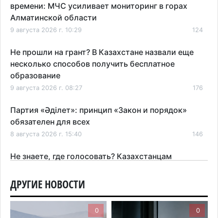
времени: МЧС усиливает мониторинг в горах
Алматинской области
9 августа 2026 г. 10:29
124
Не прошли на грант? В Казахстане назвали еще
несколько способов получить бесплатное
образование
9 августа 2026 г. 08:27
176
Партия «Әділет»: принцип «Закон и порядок»
обязателен для всех
8 августа 2026 г. 15:40
146
Не знаете, где голосовать? Казахстанцам
рассказали, как найти свой участок на выборах в
Курултай
ДРУГИЕ НОВОСТИ
8 августа 2026 г. 09:47
185
0
0
Пугающий пожар сняли очевидцы в Байсерке: