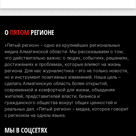
В Талгарском районе загорелись строительные
отходы: пожар охватил 300 квадратных метров
карьера
7 августа 2026 г. 09:52
207
О
ПЯТОМ
РЕГИОНЕ
Жители Алматы и Алматинской области смогут
«Пятый регион» – одно из крупнейших региональных
увидеть долги своего дома в квитанциях за свет
медиа Алматинской области. Мы рассказываем о том,
7 августа 2026 г. 06:28
269
что действительно важно: о людях, событиях, решениях,
достижениях и проблемах, которые влияют на жизнь
В Алматинской области отменили приговор за
региона. Для нас журналистика – это не только новости,
но и инструмент позитивных изменений. Наша цель –
наркотики из-за того, что подсудимому не дали
сделать Алматинскую область более открытой,
последнее слово
современной и комфортной для жизни, объединяя
6 августа 2026 г. 17:04
163
жителей, представителей власти, бизнеса и
гражданского общества вокруг общих ценностей и
Проезд по БАКАД резко подорожал: в
реальных дел. «Пятый регион» – медиа, которое говорит
Алматинской области начали действовать новые
с регионом на одном языке.
тарифы
МЫ В СОЦСЕТЯХ
6 августа 2026 г. 14:36
237