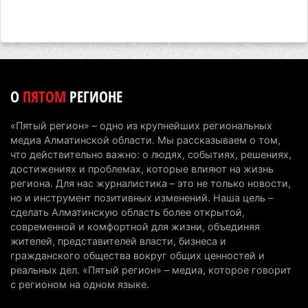
Минэкологии опровергло фото тигра возле села
в Алматинской области
5 августа 2026 г. 17:06
193
Казахстан стал лидером Центральной Азии в
О
ПЯТОМ
РЕГИОНЕ
мировом рейтинге благополучия
5 августа 2026 г. 13:55
259
«Пятый регион» – одно из крупнейших региональных
медиа Алматинской области. Мы рассказываем о том,
Казахстан может начать выпуск экологичного
что действительно важно: о людях, событиях, решениях,
топлива для самолетов: пилотный проект
достижениях и проблемах, которые влияют на жизнь
запустят в Алатау
региона. Для нас журналистика – это не только новости,
но и инструмент позитивных изменений. Наша цель –
5 августа 2026 г. 12:32
192
сделать Алматинскую область более открытой,
современной и комфортной для жизни, объединяя
Туриста с тяжелыми травмами эвакуировали в
жителей, представителей власти, бизнеса и
горах Алматинской области после камнепада
гражданского общества вокруг общих ценностей и
5 августа 2026 г. 11:23
162
реальных дел. «Пятый регион» – медиа, которое говорит
с регионом на одном языке.
Хозяина собак, едва не загрызших ребенка в