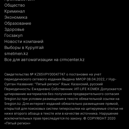
председателя административного суда
Общество
Криминал
4 августа 2026 г. 14:29
152
Экономика
Образование
В Алматинской области второй день не могут
Здоровье
потушить пожар в Аксайском ущелье
Госзакуп
4 августа 2026 г. 13:02
223
Новости компаний
Выборы в Курултай
В Алматы приостановили лицензии 350
smetmen.kz
строительным компаниям
Все для автоматизации на crmcenter.kz
4 августа 2026 г. 12:06
252
Свидетельство № KZ65VPY00047747 о постановке на учет
В команде акима Алатау новое назначение: кто
периодического сетевого издания Выдана МИОР 08.04.2022, г Нур-
Султан Название: "Пятый регион" Язык: Казахский, русский
возглавил аппарат города
Периодичность: Ежедневно Собственник: ИП LIFE KOMEK Допускается
4 августа 2026 г. 11:40
161
цитирование материалов без получения предварительного согласия
5region.kz при условии размещения в тексте обязательной ссылки на
5region.kz. Для интернет-изданий обязательно размещение прямой,
Выборы в Курултай: Алматинская область вошла
открытой для поисковых систем гиперссылки на цитируемые статьи не
в число регионов с самым большим
ниже второго абзаца в тексте или в качестве источника. Нарушение
исключительных прав преследуется по закону. © COPYRIGHT 2020
количеством избирателей
«Пятый регион»
4 августа 2026 г. 09:09
205