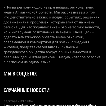
интеллекту
«Пятый регион» – одно из крупнейших региональных
6 августа 2026 г. 10:47
178
медиа Алматинской области. Мы рассказываем о том,
что действительно важно: о людях, событиях, решениях,
Казахстанцы назвали доход, при котором не
достижениях и проблемах, которые влияют на жизнь
считают себя бедными
региона. Для нас журналистика – это не только новости,
но и инструмент позитивных изменений. Наша цель –
6 августа 2026 г. 09:52
165
сделать Алматинскую область более открытой,
современной и комфортной для жизни, объединяя
Пожар в Аксайском ущелье под Алматы
жителей, представителей власти, бизнеса и
полностью ликвидирован спустя три дня
гражданского общества вокруг общих ценностей и
6 августа 2026 г. 08:51
240
реальных дел. «Пятый регион» – медиа, которое говорит
с регионом на одном языке.
Минэкологии опровергло фото тигра возле села
МЫ В СОЦСЕТЯХ
в Алматинской области
5 августа 2026 г. 17:06
216
СЛУЧАЙНЫЕ НОВОСТИ
Казахстан стал лидером Центральной Азии в
мировом рейтинге благополучия
5 августа 2026 г. 13:55
280
7 декабря 2021 г. 04:45
Дорогие телефоны отбирали преступники из Карасайского района