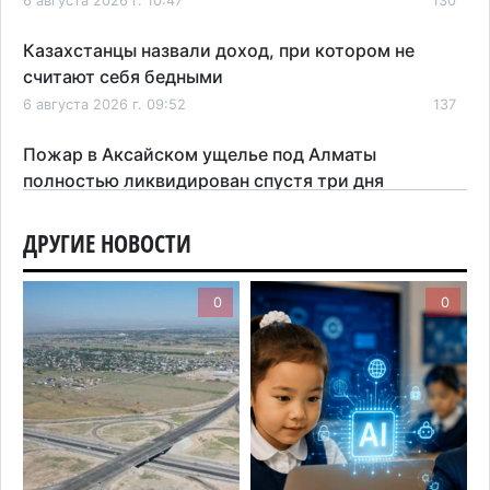
6 августа 2026 г. 10:47
130
Казахстанцы назвали доход, при котором не
считают себя бедными
6 августа 2026 г. 09:52
137
Пожар в Аксайском ущелье под Алматы
полностью ликвидирован спустя три дня
6 августа 2026 г. 08:51
179
ДРУГИЕ НОВОСТИ
Минэкологии опровергло фото тигра возле села
в Алматинской области
0
0
5 августа 2026 г. 17:06
180
Казахстан стал лидером Центральной Азии в
мировом рейтинге благополучия
5 августа 2026 г. 13:55
243
Казахстан может начать выпуск экологичного