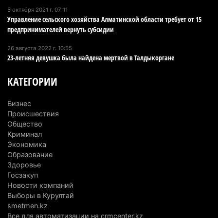
5 октября 2021 г. 07:11
В команде акима Алатау новое назначение: кто
Управление сельского хозяйства Алматинской области требует от 15
возглавил аппарат города
предпринимателей вернуть субсидии
4 августа 2026 г. 11:40
148
26 августа 2022 г. 10:55
23-летняя девушка была найдена мертвой в Талдыкоргане
Выборы в Курултай: Алматинская область вошла
в число регионов с самым большим
КАТЕГОРИИ
количеством избирателей
4 августа 2026 г. 09:09
192
Бизнес
Происшествия
«От экспорта сырья - к сложным
Общество
производствам»: партия «Әділет» представила в
Криминал
Актобе план диверсификации
Экономика
Образование
3 августа 2026 г. 20:46
160
Здоровье
Госзакуп
Солдат-срочник выпал из окна четвертого этажа
Новости компаний
казармы в Конаеве
Выборы в Курултай
3 августа 2026 г. 18:08
181
smetmen.kz
Все для автоматизации на crmcenter.kz