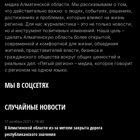
директора по коммуникациям
медиа Алматинской области. Мы рассказываем о том,
4 августа 2026 г. 20:22
90
что действительно важно: о людях, событиях, решениях,
достижениях и проблемах, которые влияют на жизнь
Партия «Әділет» предложила превратить
региона. Для нас журналистика – это не только новости,
но и инструмент позитивных изменений. Наша цель –
университеты в центры технологий и новых
сделать Алматинскую область более открытой,
рабочих мест
современной и комфортной для жизни, объединяя
4 августа 2026 г. 15:11
155
жителей, представителей власти, бизнеса и
гражданского общества вокруг общих ценностей и
В Алматинской области назначили нового
реальных дел. «Пятый регион» – медиа, которое говорит
председателя административного суда
с регионом на одном языке.
4 августа 2026 г. 14:29
132
МЫ В СОЦСЕТЯХ
В Алматинской области второй день не могут
потушить пожар в Аксайском ущелье
СЛУЧАЙНЫЕ НОВОСТИ
4 августа 2026 г. 13:02
204
В Алматы приостановили лицензии 350
17 ноября 2021 г. 18:40
В Алматинской области из-за метели закрыта дорога
строительным компаниям
республиканского значения
4 августа 2026 г. 12:06
231