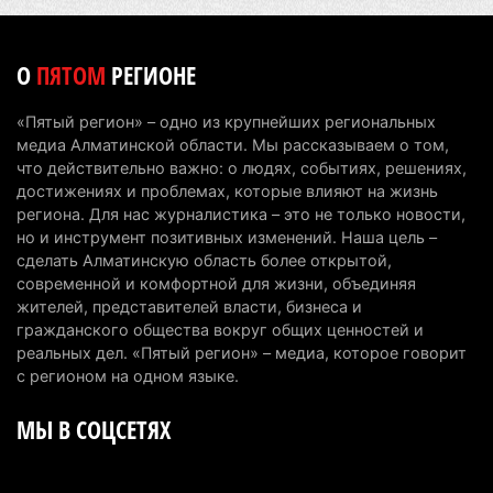
отходы: пожар охватил 300 квадратных метров
карьера
7 августа 2026 г. 09:52
209
О
ПЯТОМ
РЕГИОНЕ
Жители Алматы и Алматинской области смогут
«Пятый регион» – одно из крупнейших региональных
увидеть долги своего дома в квитанциях за свет
медиа Алматинской области. Мы рассказываем о том,
7 августа 2026 г. 06:28
269
что действительно важно: о людях, событиях, решениях,
достижениях и проблемах, которые влияют на жизнь
В Алматинской области отменили приговор за
региона. Для нас журналистика – это не только новости,
но и инструмент позитивных изменений. Наша цель –
наркотики из-за того, что подсудимому не дали
сделать Алматинскую область более открытой,
последнее слово
современной и комфортной для жизни, объединяя
6 августа 2026 г. 17:04
163
жителей, представителей власти, бизнеса и
гражданского общества вокруг общих ценностей и
Проезд по БАКАД резко подорожал: в
реальных дел. «Пятый регион» – медиа, которое говорит
Алматинской области начали действовать новые
с регионом на одном языке.
тарифы
МЫ В СОЦСЕТЯХ
6 августа 2026 г. 14:36
239
Сильнейшие дзюдоисты мира приехали на