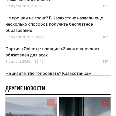
9 августа 2026 г. 10:29
137
Не прошли на грант? В Казахстане назвали еще
несколько способов получить бесплатное
образование
9 августа 2026 г. 08:27
187
Партия «Әділет»: принцип «Закон и порядок»
обязателен для всех
8 августа 2026 г. 15:40
147
Не знаете, где голосовать? Казахстанцам
рассказали, как найти свой участок на выборах в
Курултай
ДРУГИЕ НОВОСТИ
8 августа 2026 г. 09:47
185
0
0
Пугающий пожар сняли очевидцы в Байсерке:
стали известны подробности