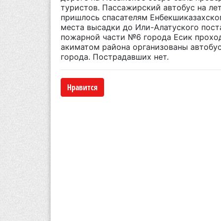
туристов. Пассажирский автобус на ле
пришлось спасателям Енбекшиказахског
места высадки до
Или-Алатуского поста
пожарной части
№
6
города
Есик
прохо
акиматом района организованы автобу
города.
Пострадавших нет.
Нравится