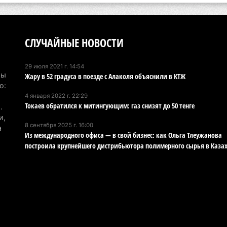
Хо
ре
сп
СЛУЧАЙНЫЕ НОВОСТИ
5 а
29 июля 2021 г. 14:54
В 
Мы
Жару в 52 градуса в поезде с Алаколя объяснили в КТЖ
пр
о:
4 января 2022 г. 22:29
и 
Токаев обратился к митингующим: газ снизят до 50 тенге
.
5 а
и,
8 сентября 2025 г. 16:00
а
В 
Из международного офиса — в свой бизнес: как Ольга Тлеужанова
построила крупнейшего дистрибьютора полимерного сырья в Казах
ди
4 а
Па
ун
но
4 а