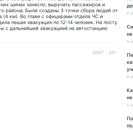
тних шинах занесло, выручать пассажиров и
де
о района. Были созданы 3 точки сбора людей от
6 а
 (4 км). Во главе с офицерами отдела ЧС и
дила
пешая эвакуация по 12-14 человек. На посту
Си
сы с дальнейшей эвакуацией на автостанцию
на
6 а
3697
141
Пе
ка
уч
6 а
Ка
не
6 а
По
по