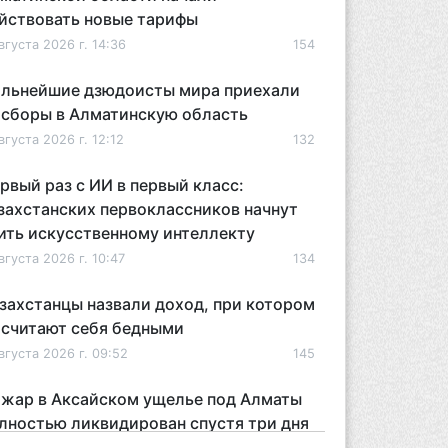
йствовать новые тарифы
вгуста 2026 г. 14:36
154
льнейшие дзюдоисты мира приехали
 сборы в Алматинскую область
вгуста 2026 г. 12:12
132
рвый раз с ИИ в первый класс:
захстанских первоклассников начнут
ить искусственному интеллекту
вгуста 2026 г. 10:47
134
захстанцы назвали доход, при котором
 считают себя бедными
вгуста 2026 г. 09:52
145
жар в Аксайском ущелье под Алматы
лностью ликвидирован спустя три дня