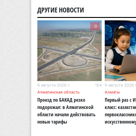
ДРУГИЕ НОВОСТИ
0
0
г.
206
6 августа 2026 г.
154
6 августа 2026 г
бласть
Алматинская область
Алматы
ОСМС похитили
Проезд по БАКАД резко
Первый раз с 
логии: в
подорожал: в Алматинской
класс: казахста
области вынесли
области начали действовать
первоклассник
новые тарифы
искусственном