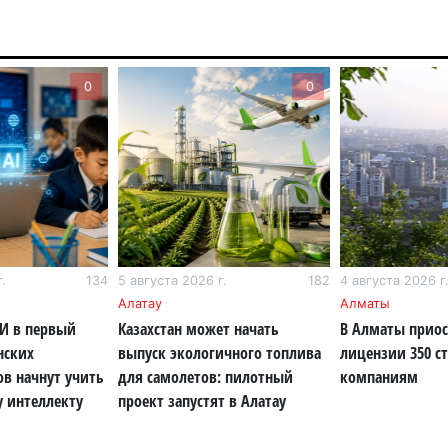
6 а
Ми
во
0
0
5 а
Ка
Аз
5 а
Ка
эк
.
134
5 августа 2026 г.
182
4 августа 2026 г
пи
Алатау
Алматы
5 а
ИИ в первый
Казахстан может начать
В Алматы прио
нских
выпуск экологичного топлива
лицензии 350 с
Ту
ов начнут учить
для самолетов: пилотный
компаниям
эв
у интеллекту
проект запустят в Алатау
об
5 а