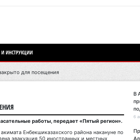
 И ИНСТРУКЦИИ
закрыто для посещения
В 
пр
ЕНИЯ
по
6 а
пасательные работы, передает «Пятый регион».
Пр
акимата Енбекшиказахского района накануне по
дена эвакуация 50 иностранных и местных
Ал