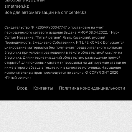
smetmen.kz
Казахстанцы назвали доход, при котором не
Все для автоматизации на crmcenter.kz
считают себя бедными
6 августа 2026 г. 09:52
184
Свидетельство № KZ65VPY00047747 о постановке на учет
периодического сетевого издания Выдана МИОР 08.04.2022, г Нур-
Пожар в Аксайском ущелье под Алматы
Султан Название: "Пятый регион" Язык: Казахский, русский
Периодичность: Ежедневно Собственник: ИП LIFE KOMEK Допускается
полностью ликвидирован спустя три дня
цитирование материалов без получения предварительного согласия
6 августа 2026 г. 08:51
259
5region.kz при условии размещения в тексте обязательной ссылки на
5region.kz. Для интернет-изданий обязательно размещение прямой,
открытой для поисковых систем гиперссылки на цитируемые статьи не
Минэкологии опровергло фото тигра возле села
ниже второго абзаца в тексте или в качестве источника. Нарушение
в Алматинской области
исключительных прав преследуется по закону. © COPYRIGHT 2020
«Пятый регион»
5 августа 2026 г. 17:06
230
Вход
Контакты
Политика конфиденциальности
Казахстан стал лидером Центральной Азии в
мировом рейтинге благополучия
5 августа 2026 г. 13:55
303
Казахстан может начать выпуск экологичного
топлива для самолетов: пилотный проект