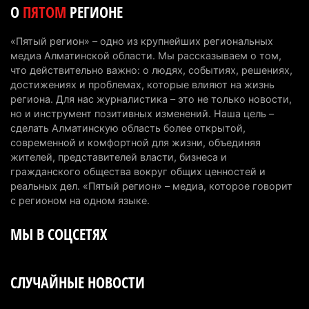
области приостановили лицензии 149 компаний
О
ПЯТОМ
РЕГИОНЕ
7 августа 2026 г. 16:57
191
«Пятый регион» – одно из крупнейших региональных
Казахстанские абитуриенты узнали, кто получил
медиа Алматинской области. Мы рассказываем о том,
образовательные гранты
что действительно важно: о людях, событиях, решениях,
достижениях и проблемах, которые влияют на жизнь
7 августа 2026 г. 15:24
281
региона. Для нас журналистика – это не только новости,
но и инструмент позитивных изменений. Наша цель –
Онкопациентов в Алматинской области лечат в
сделать Алматинскую область более открытой,
морских контейнерах
современной и комфортной для жизни, объединяя
7 августа 2026 г. 11:24
212
жителей, представителей власти, бизнеса и
гражданского общества вокруг общих ценностей и
В Талгарском районе загорелись строительные
реальных дел. «Пятый регион» – медиа, которое говорит
отходы: пожар охватил 300 квадратных метров
с регионом на одном языке.
карьера
МЫ В СОЦСЕТЯХ
7 августа 2026 г. 09:52
241
Жители Алматы и Алматинской области смогут
СЛУЧАЙНЫЕ НОВОСТИ
увидеть долги своего дома в квитанциях за свет
7 августа 2026 г. 06:28
289