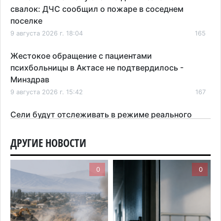
свалок: ДЧС сообщил о пожаре в соседнем
поселке
9 августа 2026 г. 18:04
165
Жестокое обращение с пациентами
психбольницы в Актасе не подтвердилось -
Минздрав
9 августа 2026 г. 15:42
167
Сели будут отслеживать в режиме реального
времени: МЧС усиливает мониторинг в горах
Алматинской области
ДРУГИЕ НОВОСТИ
9 августа 2026 г. 10:29
202
0
0
Не прошли на грант? В Казахстане назвали еще
несколько способов получить бесплатное
образование
9 августа 2026 г. 08:27
294