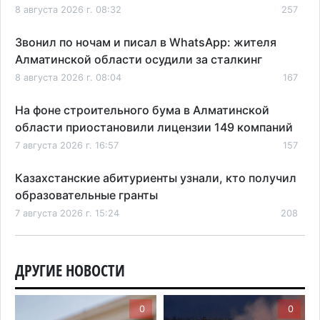
8 августа 2026 г. 08:32
257
Звонил по ночам и писал в WhatsApp: жителя
Алматинской области осудили за сталкинг
8 августа 2026 г. 08:04
167
На фоне строительного бума в Алматинской
области приостановили лицензии 149 компаний
7 августа 2026 г. 16:57
157
Казахстанские абитуриенты узнали, кто получил
образовательные гранты
7 августа 2026 г. 15:24
208
Онкопациентов в Алматинской области лечат в
морских контейнерах
ДРУГИЕ НОВОСТИ
7 августа 2026 г. 11:24
170
0
0
В Талгарском районе загорелись строительные