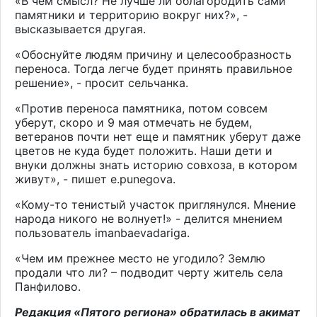
«В чем смысл? Не лучше ли облагородить сами
памятники и территорию вокруг них?», -
высказывается другая.
«Обоснуйте людям причину и целесообразность
переноса. Тогда легче будет принять правильное
решение», - просит сельчанка.
«Против переноса памятника, потом совсем
уберут, скоро и 9 мая отмечать не будем,
ветеранов почти нет еще и памятник уберут даже
цветов не куда будет положить. Наши дети и
внуки должны знать историю совхоза, в котором
живут», - пишет e.punegova.
«Кому-то тенистый участок приглянулся. Мнение
народа никого не волнует!» - делится мнением
пользователь imanbaevadariga.
«Чем им прежнее место не угодило? Землю
продали что ли? – подводит черту житель села
Панфилово.
Редакция «Пятого региона» обратилась в акимат