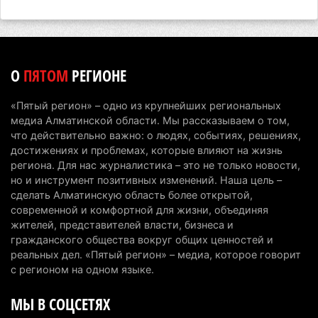
сборы в Алматинскую область
6 августа 2026 г. 12:12
179
Первый раз с ИИ в первый класс: казахстанских
О
ПЯТОМ
РЕГИОНЕ
первоклассников начнут учить искусственному
интеллекту
«Пятый регион» – одно из крупнейших региональных
6 августа 2026 г. 10:47
178
медиа Алматинской области. Мы рассказываем о том,
что действительно важно: о людях, событиях, решениях,
Казахстанцы назвали доход, при котором не
достижениях и проблемах, которые влияют на жизнь
считают себя бедными
региона. Для нас журналистика – это не только новости,
но и инструмент позитивных изменений. Наша цель –
6 августа 2026 г. 09:52
165
сделать Алматинскую область более открытой,
современной и комфортной для жизни, объединяя
Пожар в Аксайском ущелье под Алматы
жителей, представителей власти, бизнеса и
полностью ликвидирован спустя три дня
гражданского общества вокруг общих ценностей и
6 августа 2026 г. 08:51
240
реальных дел. «Пятый регион» – медиа, которое говорит
с регионом на одном языке.
Минэкологии опровергло фото тигра возле села
МЫ В СОЦСЕТЯХ
в Алматинской области