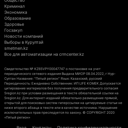
Общество
топлива для самолетов: пилотный проект
Криминал
запустят в Алатау
Экономика
Образование
5 августа 2026 г. 12:32
222
Здоровье
Госзакуп
Туриста с тяжелыми травмами эвакуировали в
Новости компаний
горах Алматинской области после камнепада
Выборы в Курултай
5 августа 2026 г. 11:23
187
smetmen.kz
Все для автоматизации на crmcenter.kz
Хозяина собак, едва не загрызших ребенка в
Алматинской области, судят спустя год после
Свидетельство № KZ65VPY00047747 о постановке на учет
трагедии
периодического сетевого издания Выдана МИОР 08.04.2022, г Нур-
Султан Название: "Пятый регион" Язык: Казахский, русский
5 августа 2026 г. 09:17
181
Периодичность: Ежедневно Собственник: ИП LIFE KOMEK Допускается
цитирование материалов без получения предварительного согласия
В Алматинской области запустят производство
5region.kz при условии размещения в тексте обязательной ссылки на
5region.kz. Для интернет-изданий обязательно размещение прямой,
катеров для Formula-1 H2O и откроют академию
открытой для поисковых систем гиперссылки на цитируемые статьи не
пилотов
ниже второго абзаца в тексте или в качестве источника. Нарушение
исключительных прав преследуется по закону. © COPYRIGHT 2020
5 августа 2026 г. 08:29
209
«Пятый регион»
В Alatau City Authority назначили нового
Вход
Контакты
Политика конфиденциальности