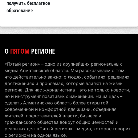
получить бесплатное
к
7 августа 2026 г. 06:28
266
образование
В Алматинской области отменили приговор за
наркотики из-за того, что подсудимому не дали
последнее слово
6 августа 2026 г. 17:04
158
О
ПЯТОМ
РЕГИОНЕ
Проезд по БАКАД резко подорожал: в
Алматинской области начали действовать новые
«Пятый регион» – одно из крупнейших региональных
тарифы
медиа Алматинской области. Мы рассказываем о том,
6 августа 2026 г. 14:36
227
что действительно важно: о людях, событиях, решениях,
достижениях и проблемах, которые влияют на жизнь
Сильнейшие дзюдоисты мира приехали на
региона. Для нас журналистика – это не только новости,
но и инструмент позитивных изменений. Наша цель –
сборы в Алматинскую область
сделать Алматинскую область более открытой,
6 августа 2026 г. 12:12
185
современной и комфортной для жизни, объединяя
жителей, представителей власти, бизнеса и
Первый раз с ИИ в первый класс: казахстанских
гражданского общества вокруг общих ценностей и
первоклассников начнут учить искусственному
реальных дел. «Пятый регион» – медиа, которое говорит
интеллекту
с регионом на одном языке.