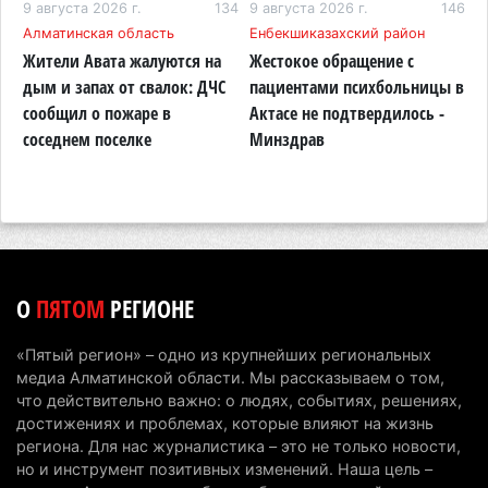
На фоне строительного бума в Алматинской
94
9 августа 2026 г.
134
9 августа 2026 г.
146
9
области приостановили лицензии 149 компаний
Алматинская область
Енбекшиказахский район
К
Жители Авата жалуются на
Жестокое обращение с
Н
7 августа 2026 г. 16:57
179
дым и запах от свалок: ДЧС
пациентами психбольницы в
К
Казахстанские абитуриенты узнали, кто получил
сообщил о пожаре в
Актасе не подтвердилось -
н
образовательные гранты
соседнем поселке
Минздрав
п
о
7 августа 2026 г. 15:24
255
Онкопациентов в Алматинской области лечат в
морских контейнерах
7 августа 2026 г. 11:24
193
О
ПЯТОМ
РЕГИОНЕ
В Талгарском районе загорелись строительные
отходы: пожар охватил 300 квадратных метров
«Пятый регион» – одно из крупнейших региональных
карьера
медиа Алматинской области. Мы рассказываем о том,
7 августа 2026 г. 09:52
227
что действительно важно: о людях, событиях, решениях,
достижениях и проблемах, которые влияют на жизнь
Жители Алматы и Алматинской области смогут
региона. Для нас журналистика – это не только новости,
но и инструмент позитивных изменений. Наша цель –
увидеть долги своего дома в квитанциях за свет