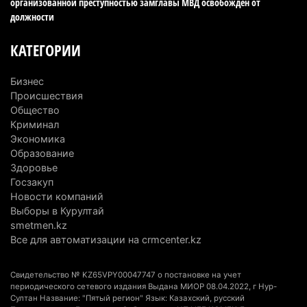
организованной преступностью замглавы МВД освобожден от
6 августа 2026 г. 10:47
194
должности
Казахстанцы назвали доход, при котором не
КАТЕГОРИИ
считают себя бедными
6 августа 2026 г. 09:52
180
Бизнес
Происшествия
Пожар в Аксайском ущелье под Алматы
Общество
полностью ликвидирован спустя три дня
Криминал
Экономика
6 августа 2026 г. 08:51
254
Образование
Здоровье
Минэкологии опровергло фото тигра возле села
Госзакуп
в Алматинской области
Новости компаний
5 августа 2026 г. 17:06
226
Выборы в Курултай
smetmen.kz
Казахстан стал лидером Центральной Азии в
Все для автоматизации на crmcenter.kz
мировом рейтинге благополучия
5 августа 2026 г. 13:55
296
Свидетельство № KZ65VPY00047747 о постановке на учет
периодического сетевого издания Выдана МИОР 08.04.2022, г Нур-
Султан Название: "Пятый регион" Язык: Казахский, русский
Казахстан может начать выпуск экологичного