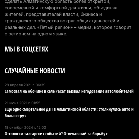
сделать Алматинскую область более открытой,
7 августа 2026 г. 06:28
275
современной и комфортной для жизни, объединяя
жителей, представителей власти, бизнеса и
В Алматинской области отменили приговор за
гражданского общества вокруг общих ценностей и
наркотики из-за того, что подсудимому не дали
реальных дел. «Пятый регион» – медиа, которое говорит
последнее слово
с регионом на одном языке.
6 августа 2026 г. 17:04
166
МЫ В СОЦСЕТЯХ
Проезд по БАКАД резко подорожал: в
Алматинской области начали действовать новые
СЛУЧАЙНЫЕ НОВОСТИ
тарифы
6 августа 2026 г. 14:36
245
29 апреля 2021 г. 06:39
Самосвал на обочине в селе Рахат вызвал негодование автолюбителей
Сильнейшие дзюдоисты мира приехали на
сборы в Алматинскую область
21 июня 2021 г. 01:55
6 августа 2026 г. 12:12
197
Еще одно смертельное ДТП в Алматинской области: столкнулись авто и
большегруз
Первый раз с ИИ в первый класс: казахстанских
18 октября 2024 г. 12:03
первоклассников начнут учить искусственному
Отголоски талгарских событий? Отвечавший за борьбу с
интеллекту