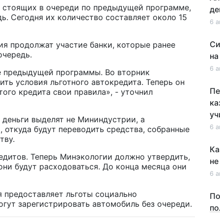
, стоящих в очереди по предыдущей программе,
де
ь. Сегодня их количество составляет около 15
6 а
Си
ия продолжат участие банки, которые ранее
очередь.
на
6 а
е предыдущей программы. Во вторник
ть условия льготного автокредита. Теперь он
Пе
того кредита свои правила», - уточнил
ка
уч
о деньги выделят не Мининдустрии, а
6 а
 откуда будут переводить средства, собранные
тву.
Ка
дитов. Теперь Минэкологии должно утвердить,
не
 они будут расходоваться. До конца месяца они
6 а
 предоставляет льготы социально
По
гут зарегистрировать автомобиль без очереди.
по