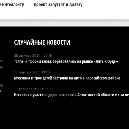
у интеллекту
проект запустят в Алатау
Хо
ре
сп
5 а
СЛУЧАЙНЫЕ НОВОСТИ
В 
пр
и 
29 августа 2021 г. 20:16
Мы
Толпы и пробки вновь образовались на рынке «Алтын Орда»
5 а
о:
15 марта 2022 г. 13:25
В 
Мужчина и трое детей застряли на авто в Карасайском районе
.
ди
и,
15 февраля 2022 г. 17:15
а
4 а
Несколько участков дорог закрыли в Алматинской области из-за н
Па
ун
но
4 а