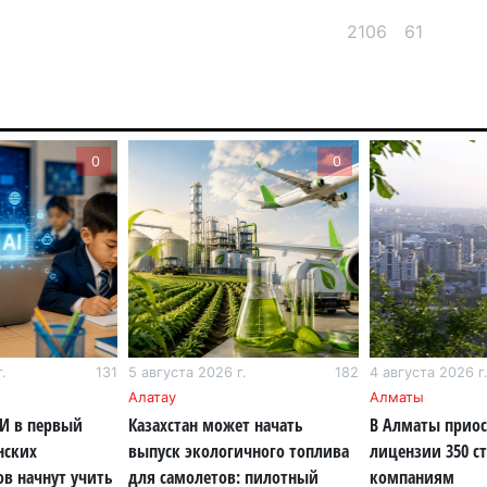
6 а
2106
61
Ми
во
5 а
Ка
0
0
Аз
5 а
Ка
эк
пи
5 а
.
131
5 августа 2026 г.
182
4 августа 2026 г
Ту
Алатау
Алматы
эв
ИИ в первый
Казахстан может начать
В Алматы прио
об
нских
выпуск экологичного топлива
лицензии 350 с
5 а
ов начнут учить
для самолетов: пилотный
компаниям