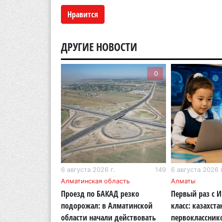
Нравится
ДРУГИЕ НОВОСТИ
0
0
г.
204
6 августа 2026 г.
149
6 августа 2026 г
бласть
Алматинская область
Алматы
ОСМС похитили
Проезд по БАКАД резко
Первый раз с 
логии: в
подорожал: в Алматинской
класс: казахста
области вынесли
области начали действовать
первоклассник