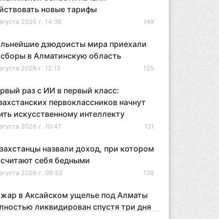
йствовать новые тарифы
вгуста 2026 г. 14:36
149
льнейшие дзюдоисты мира приехали
 сборы в Алматинскую область
вгуста 2026 г. 12:12
125
рвый раз с ИИ в первый класс:
захстанских первоклассников начнут
ить искусственному интеллекту
вгуста 2026 г. 10:47
131
захстанцы назвали доход, при котором
 считают себя бедными
вгуста 2026 г. 09:52
138
жар в Аксайском ущелье под Алматы
лностью ликвидирован спустя три дня