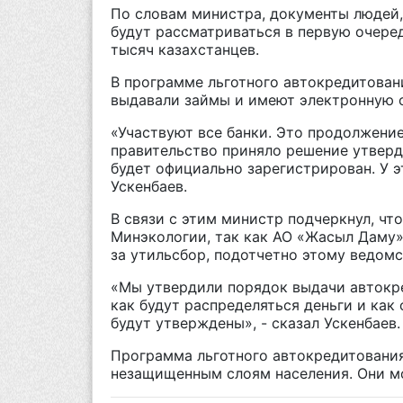
По словам министра, документы людей
будут рассматриваться в первую очеред
тысяч казахстанцев.
В программе льготного автокредитован
выдавали займы и имеют электронную 
«Участвуют все банки. Это продолжени
правительство приняло решение утверди
будет официально зарегистрирован. У э
Ускенбаев.
В связи с этим министр подчеркнул, чт
Минэкологии, так как АО «Жасыл Даму»,
за утильсбор, подотчетно этому ведомс
«Мы утвердили порядок выдачи автокре
как будут распределяться деньги и как
будут утверждены», - сказал Ускенбаев.
Программа льготного автокредитования
незащищенным слоям населения. Они мо