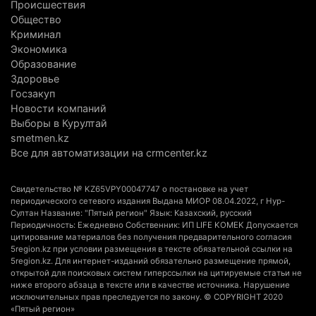
Происшествия
Алматинской области, судят спустя год после
Общество
трагедии
Криминал
5 августа 2026 г. 09:17
172
Экономика
Образование
В Алматинской области запустят производство
Здоровье
Госзакуп
катеров для Formula-1 H2O и откроют академию
Новости компаний
пилотов
Выборы в Курултай
5 августа 2026 г. 08:29
201
smetmen.kz
Все для автоматизации на crmcenter.kz
В Alatau City Authority назначили нового
директора по коммуникациям
Свидетельство № KZ65VPY00047747 о постановке на учет
4 августа 2026 г. 20:22
110
периодического сетевого издания Выдана МИОР 08.04.2022, г Нур-
Султан Название: "Пятый регион" Язык: Казахский, русский
Периодичность: Ежедневно Собственник: ИП LIFE KOMEK Допускается
Партия «Әділет» предложила превратить
цитирование материалов без получения предварительного согласия
университеты в центры технологий и новых
5region.kz при условии размещения в тексте обязательной ссылки на
5region.kz. Для интернет-изданий обязательно размещение прямой,
рабочих мест
открытой для поисковых систем гиперссылки на цитируемые статьи не
4 августа 2026 г. 15:11
181
ниже второго абзаца в тексте или в качестве источника. Нарушение
исключительных прав преследуется по закону. © COPYRIGHT 2020
«Пятый регион»
В Алматинской области назначили нового