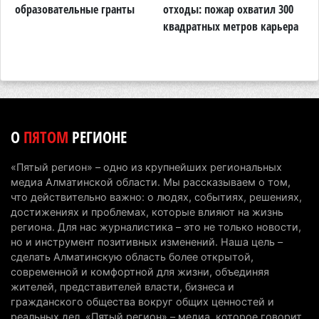
тарифы
образовательные гранты
отходы: пожар охватил 300
о
квадратных метров карьера
н
6 августа 2026 г. 14:36
210
Сильнейшие дзюдоисты мира приехали на
сборы в Алматинскую область
6 августа 2026 г. 12:12
175
Первый раз с ИИ в первый класс: казахстанских
О
ПЯТОМ
РЕГИОНЕ
первоклассников начнут учить искусственному
интеллекту
«Пятый регион» – одно из крупнейших региональных
6 августа 2026 г. 10:47
172
медиа Алматинской области. Мы рассказываем о том,
что действительно важно: о людях, событиях, решениях,
Казахстанцы назвали доход, при котором не
достижениях и проблемах, которые влияют на жизнь
считают себя бедными
региона. Для нас журналистика – это не только новости,
но и инструмент позитивных изменений. Наша цель –
6 августа 2026 г. 09:52
161
сделать Алматинскую область более открытой,
современной и комфортной для жизни, объединяя
Пожар в Аксайском ущелье под Алматы
жителей, представителей власти, бизнеса и
полностью ликвидирован спустя три дня
гражданского общества вокруг общих ценностей и
6 августа 2026 г. 08:51
236
реальных дел. «Пятый регион» – медиа, которое говорит