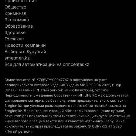
Происшествия
Общество
Выборы в Курултай: Алматинская область вошла
Криминал
в число регионов с самым большим
Экономика
количеством избирателей
Образование
Здоровье
4 августа 2026 г. 09:09
196
Госзакуп
Новости компаний
«От экспорта сырья - к сложным
Выборы в Курултай
производствам»: партия «Әділет» представила в
smetmen.kz
Актобе план диверсификации
Все для автоматизации на crmcenter.kz
3 августа 2026 г. 20:46
166
Свидетельство № KZ65VPY00047747 о постановке на учет
Солдат-срочник выпал из окна четвертого этажа
периодического сетевого издания Выдана МИОР 08.04.2022, г Нур-
казармы в Конаеве
Султан Название: "Пятый регион" Язык: Казахский, русский
Периодичность: Ежедневно Собственник: ИП LIFE KOMEK Допускается
3 августа 2026 г. 18:08
191
цитирование материалов без получения предварительного согласия
5region.kz при условии размещения в тексте обязательной ссылки на
Спустя 78 лет тигр вновь вернулся в дикую
5region.kz. Для интернет-изданий обязательно размещение прямой,
открытой для поисковых систем гиперссылки на цитируемые статьи не
природу Алматинской области
ниже второго абзаца в тексте или в качестве источника. Нарушение
3 августа 2026 г. 16:16
262
исключительных прав преследуется по закону. © COPYRIGHT 2020
«Пятый регион»