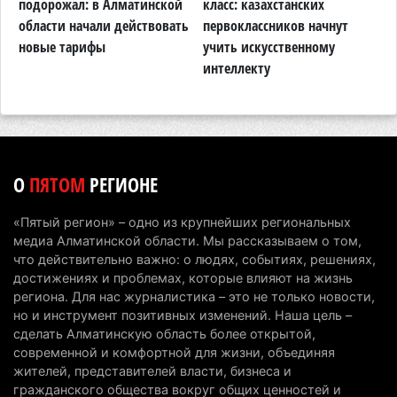
Туриста с тяжелыми травмами эвакуировали в
подорожал: в Алматинской
класс: казахстанских
в
горах Алматинской области после камнепада
области начали действовать
первоклассников начнут
т
новые тарифы
учить искусственному
п
5 августа 2026 г. 11:23
160
интеллекту
А
Хозяина собак, едва не загрызших ребенка в
Алматинской области, судят спустя год после
трагедии
5 августа 2026 г. 09:17
151
О
ПЯТОМ
РЕГИОНЕ
В Алматинской области запустят производство
катеров для Formula-1 H2O и откроют академию
«Пятый регион» – одно из крупнейших региональных
пилотов
медиа Алматинской области. Мы рассказываем о том,
5 августа 2026 г. 08:29
174
что действительно важно: о людях, событиях, решениях,
достижениях и проблемах, которые влияют на жизнь
В Alatau City Authority назначили нового
региона. Для нас журналистика – это не только новости,
но и инструмент позитивных изменений. Наша цель –
директора по коммуникациям
сделать Алматинскую область более открытой,
4 августа 2026 г. 20:22
98
современной и комфортной для жизни, объединяя
жителей, представителей власти, бизнеса и
Партия «Әділет» предложила превратить
гражданского общества вокруг общих ценностей и