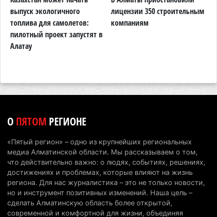
В Алматы приостановили лицензии 350
выпуск экологичного
лицензии 350 строительным
в
строительным компаниям
топлива для самолетов:
компаниям
А
пилотный проект запустят в
4 августа 2026 г. 12:06
221
Алатау
В команде акима Алатау новое назначение: кто
возглавил аппарат города
4 августа 2026 г. 11:40
135
Выборы в Курултай: Алматинская область вошла
в число регионов с самым большим
О
ПЯТОМ
РЕГИОНЕ
количеством избирателей
4 августа 2026 г. 09:09
184
«Пятый регион» – одно из крупнейших региональных
медиа Алматинской области. Мы рассказываем о том,
«От экспорта сырья - к сложным
что действительно важно: о людях, событиях, решениях,
производствам»: партия «Әділет» представила в
достижениях и проблемах, которые влияют на жизнь
Актобе план диверсификации
региона. Для нас журналистика – это не только новости,
но и инструмент позитивных изменений. Наша цель –
3 августа 2026 г. 20:46
151
сделать Алматинскую область более открытой,
современной и комфортной для жизни, объединяя
Солдат-срочник выпал из окна четвертого этажа