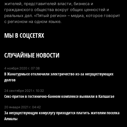
жителей, представителей власти, бизнеса и
казармы в Конаеве
гражданского общества вокруг общих ценностей и
3 августа 2026 г. 18:08
166
реальных дел. «Пятый регион» – медиа, которое говорит
с регионом на одном языке.
Спустя 78 лет тигр вновь вернулся в дикую
МЫ В СОЦСЕТЯХ
природу Алматинской области
3 августа 2026 г. 16:16
236
СЛУЧАЙНЫЕ НОВОСТИ
Кыргызстан обогнал Казахстан по темпам роста
сельского хозяйства. Что это значит для
Алматинской области
4 ноября 2020 г. 07:38
В Жанатурмысе отключили электричество из-за несуществующих
3 августа 2026 г. 15:43
146
долгов
На выборах в Курултай можно будет
24 сентября 2021 г. 10:32
проголосовать «Против всех»
Секс-притон в гостинично-банном комплексе выявили в Капшагае
3 августа 2026 г. 13:51
291
20 января 2021 г. 04:42
За несуществующую комуслугу приходится платить жителям поселка
В Конаеве появится завод по переработке
Алмалы
мусора за 11 млрд тенге