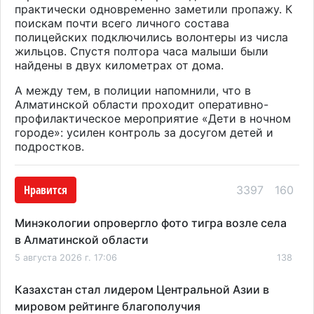
практически одновременно заметили пропажу. К
поискам почти всего личного состава
полицейских подключились волонтеры из числа
жильцов. Спустя полтора часа малыши были
найдены в двух километрах от дома.
А меж
ду тем, в полиции напомнили, что в
Алматинской области
проходит
оперативно-
профилактическое мероприятие
«
Дети в ночном
городе
»: усилен
контроль за досугом детей и
подростков.
Нравится
3397
160
Минэкологии опровергло фото тигра возле села
в Алматинской области
5 августа 2026 г. 17:06
138
Казахстан стал лидером Центральной Азии в
мировом рейтинге благополучия