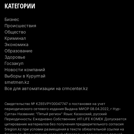
3 августа 2026 г. 13:21
151
КАТЕГОРИИ
Миллионы из ОСМС похитили через
Бизнес
стоматологии: в Алматинской области вынесли
Происшествия
приговор
Общество
3 августа 2026 г. 10:17
183
Криминал
Экономика
Конная прогулка на Кольсае закончилась
Образование
Здоровье
вызовом спасателей
Госзакуп
3 августа 2026 г. 09:09
196
Новости компаний
Выборы в Курултай
Последний раз ее видели на остановке: в
smetmen.kz
Алматинской области почти две недели ищут 17-
Все для автоматизации на crmcenter.kz
летнюю девушку
3 августа 2026 г. 08:03
190
Свидетельство № KZ65VPY00047747 о постановке на учет
периодического сетевого издания Выдана МИОР 08.04.2022, г Нур-
Султан Название: "Пятый регион" Язык: Казахский, русский
В районной больнице села Каргалы назначен
Периодичность: Ежедневно Собственник: ИП LIFE KOMEK Допускается
новый директор
цитирование материалов без получения предварительного согласия
5region.kz при условии размещения в тексте обязательной ссылки на
2 августа 2026 г. 17:34
212