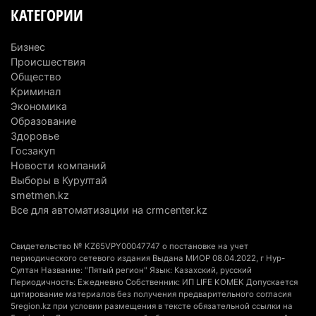
5 августа 2026 г. 11:23
185
КАТЕГОРИИ
Хозяина собак, едва не загрызших ребенка в
Бизнес
Алматинской области, судят спустя год после
Происшествия
трагедии
Общество
5 августа 2026 г. 09:17
178
Криминал
Экономика
В Алматинской области запустят производство
Образование
Здоровье
катеров для Formula-1 H2O и откроют академию
Госзакуп
пилотов
Новости компаний
5 августа 2026 г. 08:29
206
Выборы в Курултай
smetmen.kz
В Alatau City Authority назначили нового
Все для автоматизации на crmcenter.kz
директора по коммуникациям
4 августа 2026 г. 20:22
118
Свидетельство № KZ65VPY00047747 о постановке на учет
периодического сетевого издания Выдана МИОР 08.04.2022, г Нур-
Султан Название: "Пятый регион" Язык: Казахский, русский
Партия «Әділет» предложила превратить
Периодичность: Ежедневно Собственник: ИП LIFE KOMEK Допускается
университеты в центры технологий и новых
цитирование материалов без получения предварительного согласия
рабочих мест
5region.kz при условии размещения в тексте обязательной ссылки на