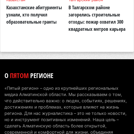
Проезд по БАКАД резко подорожал: в
Казахстанские абитуриенты
В Талгарском районе
П
Алматинской области начали действовать новые
узнали, кто получил
загорелись строительные
п
тарифы
образовательные гранты
отходы: пожар охватил 300
о
квадратных метров карьера
н
6 августа 2026 г. 14:36
226
Сильнейшие дзюдоисты мира приехали на
сборы в Алматинскую область
6 августа 2026 г. 12:12
182
Первый раз с ИИ в первый класс: казахстанских
О
ПЯТОМ
РЕГИОНЕ
первоклассников начнут учить искусственному
интеллекту
«Пятый регион» – одно из крупнейших региональных
6 августа 2026 г. 10:47
181
медиа Алматинской области. Мы рассказываем о том,
что действительно важно: о людях, событиях, решениях,
Казахстанцы назвали доход, при котором не
достижениях и проблемах, которые влияют на жизнь
считают себя бедными
региона. Для нас журналистика – это не только новости,
но и инструмент позитивных изменений. Наша цель –
6 августа 2026 г. 09:52
166
сделать Алматинскую область более открытой,
современной и комфортной для жизни, объединяя