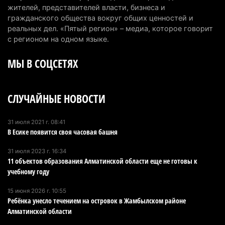
Пожар в Аксайском ущелье под Алматы
жителей, представителей власти, бизнеса и
полностью ликвидирован спустя три дня
гражданского общества вокруг общих ценностей и
6 августа 2026 г. 08:51
243
реальных дел. «Пятый регион» – медиа, которое говорит
с регионом на одном языке.
Минэкологии опровергло фото тигра возле села
МЫ В СОЦСЕТЯХ
в Алматинской области
5 августа 2026 г. 17:06
218
СЛУЧАЙНЫЕ НОВОСТИ
Казахстан стал лидером Центральной Азии в
мировом рейтинге благополучия
5 августа 2026 г. 13:55
284
31 июля 2021 г. 08:41
В Есике появится своя часовая башня
Казахстан может начать выпуск экологичного
31 июля 2023 г. 16:34
топлива для самолетов: пилотный проект
11 объектов образования Алматинской области еще не готовы к
запустят в Алатау
учебному году
5 августа 2026 г. 12:32
219
15 июня 2026 г. 10:55
Ребёнка унесло течением на островок в Жамбылском районе
Туриста с тяжелыми травмами эвакуировали в
Алматинской области
горах Алматинской области после камнепада