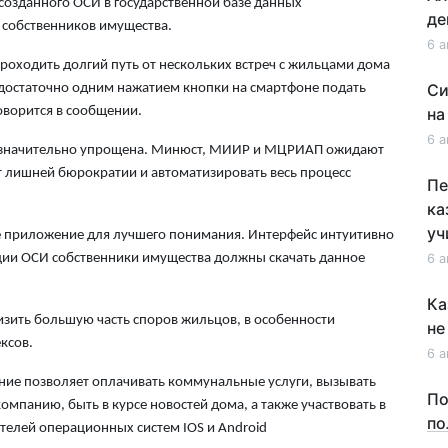
созданного ОСИ в государственной базе данных
де
 собственников имущества.
6 а
роходить долгий путь от нескольких встреч с жильцами дома
Си
 достаточно одним нажатием кнопки на смартфоне подать
оворится в сообщении.
на
6 а
ет значительно упрощена. Минюст, МИИР и МЦРИАП ожидают
т лишней бюрократии и автоматизировать весь процесс
Пе
ка
уч
е приложение для лучшего понимания. Интерфейс интуитивно
рации ОСИ собственники имущества должны скачать данное
6 а
Ка
низить большую часть споров жильцов, в особенности
не
ксов.
6 а
ние позволяет оплачивать коммунальные услуги, вызывать
По
омпанию, быть в курсе новостей дома, а также участвовать в
по
телей операционных систем IOS и Android