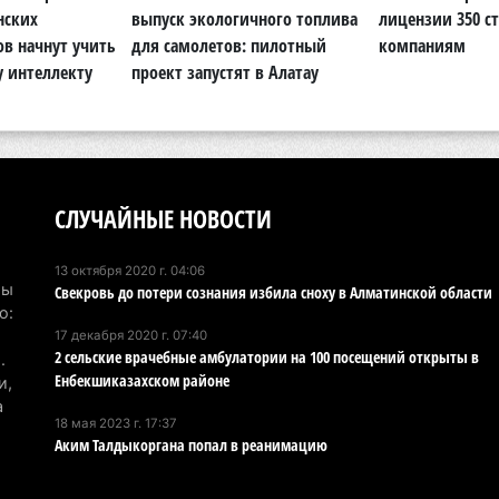
нских
выпуск экологичного топлива
лицензии 350 с
Хо
ов начнут учить
для самолетов: пилотный
компаниям
ре
у интеллекту
проект запустят в Алатау
сп
5 а
В 
пр
СЛУЧАЙНЫЕ НОВОСТИ
и 
5 а
13 октября 2020 г. 04:06
Мы
Свекровь до потери сознания избила сноху в Алматинской области
В 
о:
ди
17 декабря 2020 г. 07:40
4 а
2 сельские врачебные амбулатории на 100 посещений открыты в
.
Енбекшиказахском районе
и,
Па
а
18 мая 2023 г. 17:37
ун
Аким Талдыкоргана попал в реанимацию
но
4 а