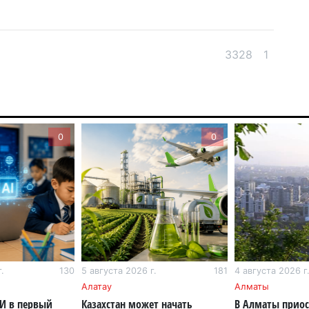
6 а
Ми
во
3328
1
5 а
Ка
Аз
5 а
0
0
Ка
эк
пи
5 а
Ту
эв
.
130
5 августа 2026 г.
181
4 августа 2026 г
об
Алатау
Алматы
5 а
ИИ в первый
Казахстан может начать
В Алматы прио