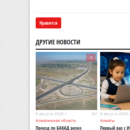
Нравится
ДРУГИЕ НОВОСТИ
0
0
г.
204
6 августа 2026 г.
147
6 августа 2026 г
бласть
Алматинская область
Алматы
ОСМС похитили
Проезд по БАКАД резко
Первый раз с 