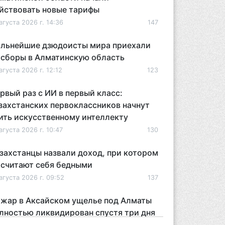
йствовать новые тарифы
вгуста 2026 г. 14:36
147
льнейшие дзюдоисты мира приехали
 сборы в Алматинскую область
вгуста 2026 г. 12:12
123
рвый раз с ИИ в первый класс:
захстанских первоклассников начнут
ить искусственному интеллекту
вгуста 2026 г. 10:47
130
захстанцы назвали доход, при котором
 считают себя бедными
вгуста 2026 г. 09:52
137
жар в Аксайском ущелье под Алматы
лностью ликвидирован спустя три дня