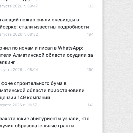
вгуста 2026 г. 09:47
133
гающий пожар сняли очевидцы в
йсерке: стали известны подробности
вгуста 2026 г. 08:32
194
онил по ночам и писал в WhatsApp:
теля Алматинской области осудили за
алкинг
вгуста 2026 г. 08:04
150
 фоне строительного бума в
матинской области приостановили
цензии 149 компаний
вгуста 2026 г. 16:57
141
захстанские абитуриенты узнали, кто
лучил образовательные гранты