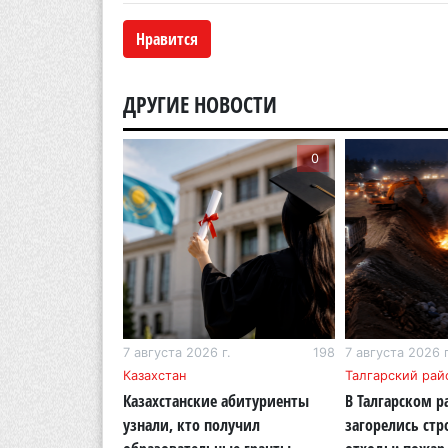
Нравится
ДРУГИЕ НОВОСТИ
0
0
г.
283
7 августа 2026 г.
198
7 августа 2026 г
бласть
Казахстан
Талгарский рай
тигр вновь
Казахстанские абитуриенты
В Талгарском р
кую природу
узнали, кто получил
загорелись ст