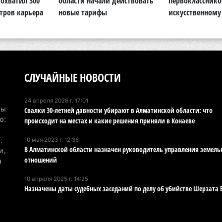
охватил 300
области начали действовать
первокласснико
6 а
тров карьера
новые тарифы
искусственному
Пр
Ал
де
6 а
СЛУЧАЙНЫЕ НОВОСТИ
Си
на
24 апреля 2026 г. 17:01
Мы
6 а
Свалки 30-летней давности убирают в Алматинской области: что
о:
происходит на местах и какие решения приняли в Конаеве
Пе
.
10 мая 2023 г. 12:36
ка
В Алматинской области назначен руководитель управления земел
и,
уч
отношений
а
6 а
10 апреля 2025 г. 14:25
Назначены даты судебных заседаний по делу об убийстве Шерзата 
Ка
не
6 а