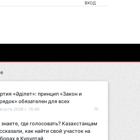
ВХОД
не
ртия «Әділет»: принцип «Закон и
рядок» обязателен для всех
вгуста 2026 г. 15:40
75
 знаете, где голосовать? Казахстанцам
ссказали, как найти свой участок на
борах в Курултай