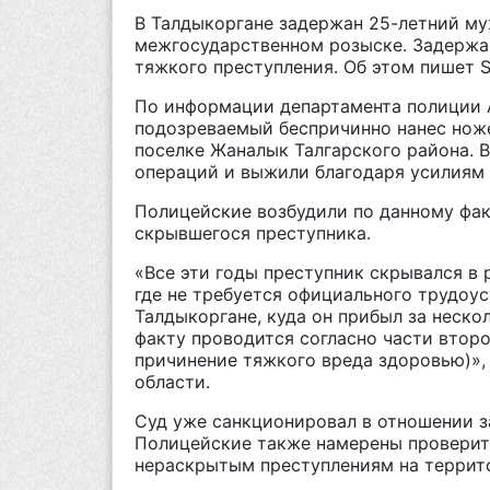
В Талдыкоргане задержан 25-летний му
межгосударственном розыске. Задержа
тяжкого преступления. Об этом пишет
S
По информации департамента полиции А
подозреваемый беспричинно нанес нож
поселке Жаналык Талгарского района. 
операций и выжили благодаря усилиям
Полицейские возбудили по данному фак
скрывшегося преступника.
«Все эти годы преступник скрывался в 
где не требуется официального трудоу
Талдыкоргане, куда он прибыл за неско
факту проводится согласно части втор
причинение тяжкого вреда здоровью)»,
области.
Суд уже санкционировал в отношении з
Полицейские также намерены проверит
нераскрытым преступлениям на террит