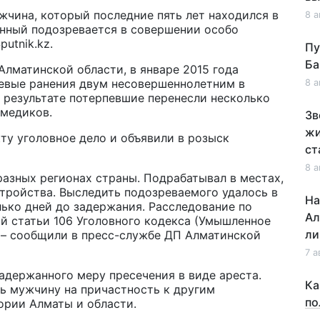
жчина, который последние пять лет находился в
8 а
нный подозревается в совершении особо
putnik
.
kz
.
Пу
Ба
лматинской области, в январе 2015 года
евые ранения двум несовершеннолетним в
8 а
В результате потерпевшие перенесли несколько
 медиков.
Зв
жи
ту уголовное дело и объявили в розыск
ст
8 а
разных регионах страны. Подрабатывал в местах,
стройства. Выследить подозреваемого удалось в
На
лько дней до задержания. Расследование по
Ал
ой статьи 106 Уголовного кодекса (Умышленное
ли
 – сообщили в пресс-службе ДП Алматинской
7 а
адержанного меру пресечения в виде ареста.
Ка
ь мужчину на причастность к другим
по
ории Алматы и области.