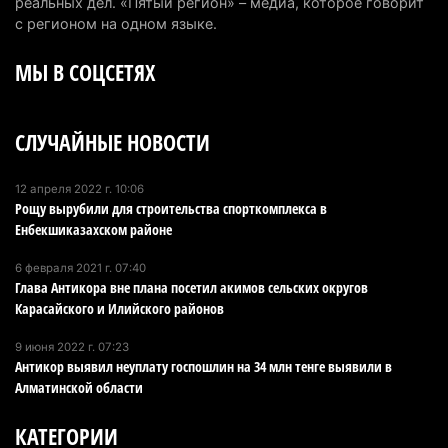
реальных дел. «Пятый регион» – медиа, которое говорит
с регионом на одном языке.
Минэкологии опровергло фото тигра возле села
МЫ В СОЦСЕТЯХ
в Алматинской области
5 августа 2026 г. 17:06
209
СЛУЧАЙНЫЕ НОВОСТИ
Казахстан стал лидером Центральной Азии в
мировом рейтинге благополучия
5 августа 2026 г. 13:55
276
12 апреля 2022 г. 10:06
Рощу вырубили для строительства спорткомплекса в
Енбекшиказахском районе
Казахстан может начать выпуск экологичного
топлива для самолетов: пилотный проект
6 февраля 2021 г. 07:40
запустят в Алатау
Глава Антикора вне плана посетил акимов сельских округов
Карасайского и Илийского районов
5 августа 2026 г. 12:32
212
9 июня 2022 г. 07:23
Туриста с тяжелыми травмами эвакуировали в
Антикор выявил неуплату госпошлин на 34 млн тенге выявили в
горах Алматинской области после камнепада
Алматинской области
5 августа 2026 г. 11:23
181
КАТЕГОРИИ
Хозяина собак, едва не загрызших ребенка в