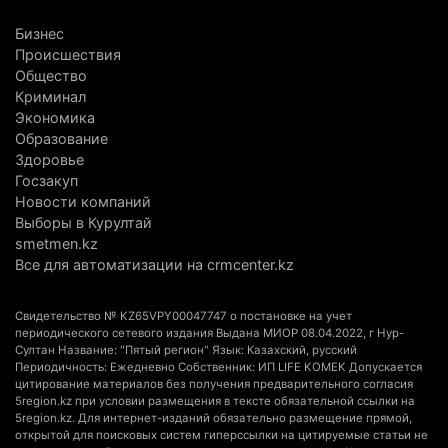
Алматинской области, судят спустя год после
Бизнес
трагедии
Происшествия
5 августа 2026 г. 09:17
174
Общество
Криминал
В Алматинской области запустят производство
Экономика
Образование
катеров для Formula-1 H2O и откроют академию
Здоровье
пилотов
Госзакуп
5 августа 2026 г. 08:29
201
Новости компаний
Выборы в Курултай
В Alatau City Authority назначили нового
smetmen.kz
директора по коммуникациям
Все для автоматизации на crmcenter.kz
4 августа 2026 г. 20:22
112
Свидетельство № KZ65VPY00047747 о постановке на учет
Партия «Әділет» предложила превратить
периодического сетевого издания Выдана МИОР 08.04.2022, г Нур-
Султан Название: "Пятый регион" Язык: Казахский, русский
университеты в центры технологий и новых
Периодичность: Ежедневно Собственник: ИП LIFE KOMEK Допускается
рабочих мест
цитирование материалов без получения предварительного согласия
5region.kz при условии размещения в тексте обязательной ссылки на
4 августа 2026 г. 15:11
182
5region.kz. Для интернет-изданий обязательно размещение прямой,
открытой для поисковых систем гиперссылки на цитируемые статьи не