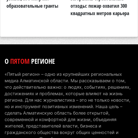
тарифы
образовательные гранты
отходы: пожар охватил 300
о
квадратных метров карьера
н
6 августа 2026 г. 14:36
212
Сильнейшие дзюдоисты мира приехали на
сборы в Алматинскую область
6 августа 2026 г. 12:12
176
Первый раз с ИИ в первый класс: казахстанских
О
ПЯТОМ
РЕГИОНЕ
первоклассников начнут учить искусственному
интеллекту
«Пятый регион» – одно из крупнейших региональных
6 августа 2026 г. 10:47
174
медиа Алматинской области. Мы рассказываем о том,
что действительно важно: о людях, событиях, решениях,
Казахстанцы назвали доход, при котором не
достижениях и проблемах, которые влияют на жизнь
считают себя бедными
региона. Для нас журналистика – это не только новости,
но и инструмент позитивных изменений. Наша цель –
6 августа 2026 г. 09:52
164
сделать Алматинскую область более открытой,
современной и комфортной для жизни, объединяя
Пожар в Аксайском ущелье под Алматы
жителей, представителей власти, бизнеса и
полностью ликвидирован спустя три дня
гражданского общества вокруг общих ценностей и
6 августа 2026 г. 08:51
236