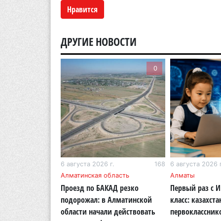
Нравится
ДРУГИЕ НОВОСТИ
0
0
г.
207
6 августа 2026 г.
168
6 августа 2026 г
бласть
Алматинская область
Алматы
ОСМС похитили
Проезд по БАКАД резко
Первый раз с 
логии: в
подорожал: в Алматинской
класс: казахста
области вынесли
области начали действовать
первоклассник