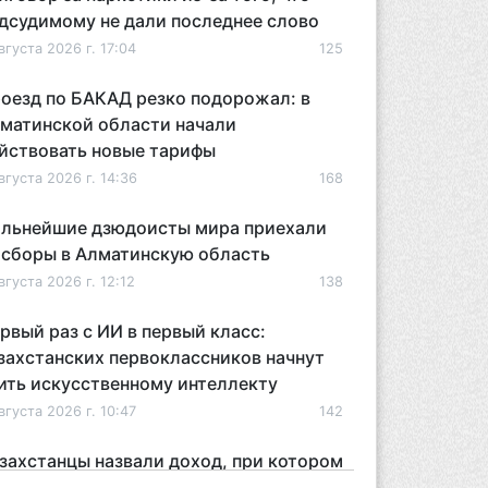
дсудимому не дали последнее слово
вгуста 2026 г. 17:04
125
оезд по БАКАД резко подорожал: в
матинской области начали
йствовать новые тарифы
вгуста 2026 г. 14:36
168
льнейшие дзюдоисты мира приехали
 сборы в Алматинскую область
вгуста 2026 г. 12:12
138
рвый раз с ИИ в первый класс:
захстанских первоклассников начнут
ить искусственному интеллекту
вгуста 2026 г. 10:47
142
захстанцы назвали доход, при котором
 считают себя бедными