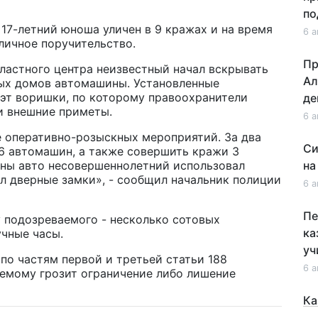
по
17-летний юноша уличен в 9 кражах и на время
6 а
личное поручительство.
Пр
бластного центра неизвестный начал вскрывать
Ал
ых домов автомашины. Установленные
эт воришки, по которому правоохранители
де
и внешние приметы.
6 а
 оперативно-розыскных мероприятий. За два
Си
 6 автомашин, а также совершить кражи 3
оны авто несовершеннолетний использовал
на
 дверные замки», - сообщил начальник полиции
6 а
Пе
 подозреваемого - несколько сотовых
ка
учные часы.
уч
по частям первой и третьей статьи 188
6 а
аемому грозит ограничение либо лишение
Ка
не