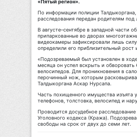
«Пятый регион».
По информации полиции Талдыкоргана, 
расследования передан родителям под 
В августе–сентябре в западной части о
припаркованные во дворах многоэтажн
видеокамеры зафиксировали лишь силу
определили его приблизительный рост 
«Подозреваемый был установлен в ходе
месяца он успел вскрыть и обворовать
велосипедов. Для проникновения в сал
перочинный нож, которым расковыривал
Талдыкоргана Аскар Нурсапа.
Часть похищенного имущества изъята у
телефонов, толстовка, велосипед и нар
Проводится досудебное расследование 
Уголовного кодекса (Кража). Подозрев
свободы на срок от двух до семи лет.