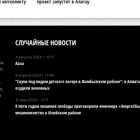
у интеллекту
проект запустят в Алатау
Ту
эв
об
5 а
СЛУЧАЙНЫЕ НОВОСТИ
Хо
ре
4 августа 2024 г. 10:17
сп
Мы
Аааа
5 а
о:
9 апреля 2024 г. 17:48
"Сауна под видом детского лагеря в Жамбылском районе": в Алмат
.
В 
осудили виновных
и,
пр
а
и 
31 мая 2023 г. 11:17
К пяти годам лишения свободы приговорили инженера «ЭнергоСбы
5 а
мошенничество в Илийском районе
В 
ди
4 а