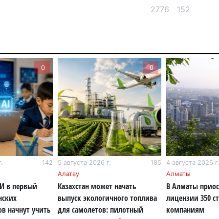
2776
152
6 а
По
по
6 а
0
0
Ми
во
5 а
Ка
Аз
5 а
.
142
5 августа 2026 г.
185
4 августа 2026 г
Ка
Алатау
Алматы
эк
ИИ в первый
Казахстан может начать
В Алматы прио
пи
нских
выпуск экологичного топлива
лицензии 350 с
ов начнут учить
для самолетов: пилотный
компаниям
5 а