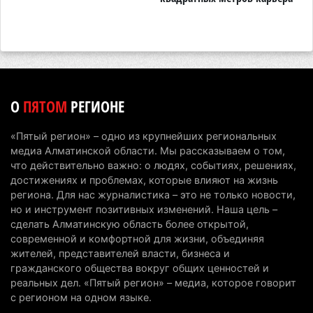
Минэкологии опровергло фото тигра возле села
в Алматинской области
5 августа 2026 г. 17:06
193
Казахстан стал лидером Центральной Азии в
О
ПЯТОМ
РЕГИОНЕ
мировом рейтинге благополучия
5 августа 2026 г. 13:55
258
«Пятый регион» – одно из крупнейших региональных
медиа Алматинской области. Мы рассказываем о том,
Казахстан может начать выпуск экологичного
что действительно важно: о людях, событиях, решениях,
топлива для самолетов: пилотный проект
достижениях и проблемах, которые влияют на жизнь
запустят в Алатау
региона. Для нас журналистика – это не только новости,
но и инструмент позитивных изменений. Наша цель –
5 августа 2026 г. 12:32
191
сделать Алматинскую область более открытой,
современной и комфортной для жизни, объединяя
Туриста с тяжелыми травмами эвакуировали в
жителей, представителей власти, бизнеса и
горах Алматинской области после камнепада
гражданского общества вокруг общих ценностей и
5 августа 2026 г. 11:23
162
реальных дел. «Пятый регион» – медиа, которое говорит
с регионом на одном языке.
Хозяина собак, едва не загрызших ребенка в