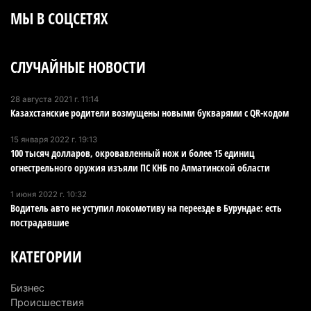
МЫ В СОЦСЕТЯХ
Алматинской области, судят спустя год после
трагедии
5 августа 2026 г. 09:17
161
СЛУЧАЙНЫЕ НОВОСТИ
В Алматинской области запустят производство
катеров для Formula-1 H2O и откроют академию
28 августа 2021 г. 11:14
Казахстанские родители возмущены новыми букварями с QR-кодом
пилотов
5 августа 2026 г. 08:29
181
15 января 2022 г. 19:13
100 тысяч долларов, окровавленный нож и более 15 единиц
В Alatau City Authority назначили нового
огнестрельного оружия изъяли ПС КНБ по Алматинской области
директора по коммуникациям
1 июня 2022 г. 10:32
4 августа 2026 г. 20:22
98
Водитель авто не уступил локомотиву на переезде в Бурундае: есть
пострадавшие
Партия «Әділет» предложила превратить
университеты в центры технологий и новых
КАТЕГОРИИ
рабочих мест
4 августа 2026 г. 15:11
168
Бизнес
Происшествия