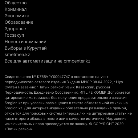
В Алматинской области назначили нового
Общество
председателя административного суда
Криминал
Экономика
4 августа 2026 г. 14:29
151
Образование
Здоровье
В Алматинской области второй день не могут
Госзакуп
потушить пожар в Аксайском ущелье
Новости компаний
4 августа 2026 г. 13:02
222
Выборы в Курултай
smetmen.kz
В Алматы приостановили лицензии 350
Все для автоматизации на crmcenter.kz
строительным компаниям
4 августа 2026 г. 12:06
251
Свидетельство № KZ65VPY00047747 о постановке на учет
периодического сетевого издания Выдана МИОР 08.04.2022, г Нур-
Султан Название: "Пятый регион" Язык: Казахский, русский
В команде акима Алатау новое назначение: кто
Периодичность: Ежедневно Собственник: ИП LIFE KOMEK Допускается
возглавил аппарат города
цитирование материалов без получения предварительного согласия
5region.kz при условии размещения в тексте обязательной ссылки на
4 августа 2026 г. 11:40
160
5region.kz. Для интернет-изданий обязательно размещение прямой,
открытой для поисковых систем гиперссылки на цитируемые статьи не
Выборы в Курултай: Алматинская область вошла
ниже второго абзаца в тексте или в качестве источника. Нарушение
исключительных прав преследуется по закону. © COPYRIGHT 2020
в число регионов с самым большим
«Пятый регион»
количеством избирателей