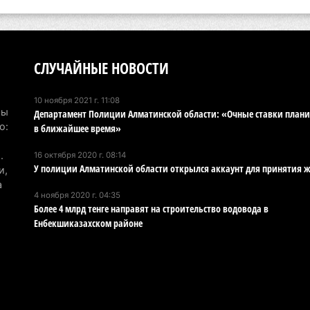
Ту
эв
об
5 а
СЛУЧАЙНЫЕ НОВОСТИ
Хо
10 ноября 2021 г. 11:08
ре
Мы
Департамент Полиции Алматинской области: «Очные ставки план
сп
о:
в ближайшее время»
5 а
.
16 октября 2020 г. 08:14
У полиции Алматинской области открылся аккаунт для принятия 
В 
и,
а
пр
4 ноября 2020 г. 04:35
и 
Более 4 млрд тенге направят на строительство водовода в
5 а
Енбекшиказахском районе
В 
ди
4 а