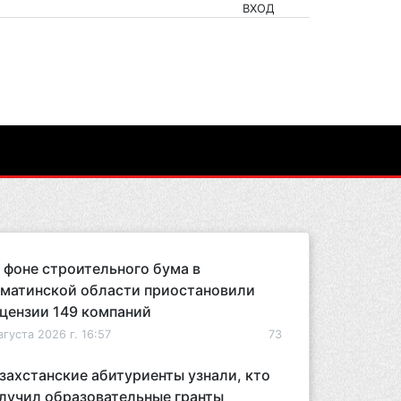
ВХОД
 фоне строительного бума в
матинской области приостановили
цензии 149 компаний
вгуста 2026 г. 16:57
73
захстанские абитуриенты узнали, кто
лучил образовательные гранты