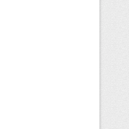
вгуста 2026 г. 17:04
144
оезд по БАКАД резко подорожал: в
матинской области начали
йствовать новые тарифы
вгуста 2026 г. 14:36
193
льнейшие дзюдоисты мира приехали
 сборы в Алматинскую область
вгуста 2026 г. 12:12
154
рвый раз с ИИ в первый класс:
захстанских первоклассников начнут
ить искусственному интеллекту
вгуста 2026 г. 10:47
151
захстанцы назвали доход, при котором
 считают себя бедными