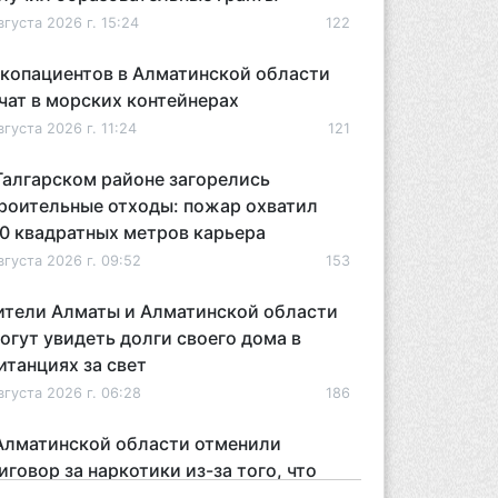
вгуста 2026 г. 15:24
122
копациентов в Алматинской области
чат в морских контейнерах
вгуста 2026 г. 11:24
121
Талгарском районе загорелись
роительные отходы: пожар охватил
0 квадратных метров карьера
вгуста 2026 г. 09:52
153
тели Алматы и Алматинской области
огут увидеть долги своего дома в
итанциях за свет
вгуста 2026 г. 06:28
186
Алматинской области отменили
иговор за наркотики из-за того, что
дсудимому не дали последнее слово