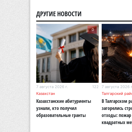
ДРУГИЕ НОВОСТИ
0
0
г.
267
7 августа 2026 г.
122
7 августа 2026 г
бласть
Казахстан
Талгарский рай
тигр вновь
Казахстанские абитуриенты
В Талгарском р
кую природу
узнали, кто получил
загорелись ст
области
образовательные гранты
отходы: пожар 
квадратных ме