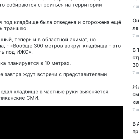
что собираются строиться на территории
7 а
Он
 под кладбище была отведена и огорожена ещё
ле
ть траншею:
7 а
нный, теперь и в областной акимат, но
на, - «Вообще 300 метров вокруг кладбища - это
В 
ть под ИЖС».
ст
ка планируется в 10 метрах.
30
7 а
же завтра ждут встречи с представителями
Жи
редал кладбище в частные руки выясняется.
см
ликанские СМИ.
кв
7 а
В 
пр
по