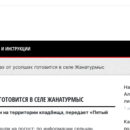
 И ИНСТРУКЦИИ
ах от усопших готовится в селе Жанатурмыс
На
Ал
 ГОТОВИТСЯ В СЕЛЕ ЖАНАТУРМЫС
ли
7 а
и на территории кладбища, передает «Пятый
Ка
шли на погост: по информации сельчан,
по