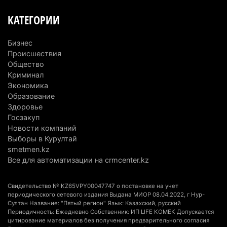
6 августа 2026 г. 14:36
247
КАТЕГОРИИ
Сильнейшие дзюдоисты мира приехали на
сборы в Алматинскую область
Бизнес
6 августа 2026 г. 12:12
197
Происшествия
Общество
Первый раз с ИИ в первый класс: казахстанских
Криминал
Экономика
первоклассников начнут учить искусственному
Образование
интеллекту
Здоровье
6 августа 2026 г. 10:47
195
Госзакуп
Новости компаний
Казахстанцы назвали доход, при котором не
Выборы в Курултай
считают себя бедными
smetmen.kz
Все для автоматизации на crmcenter.kz
6 августа 2026 г. 09:52
181
Пожар в Аксайском ущелье под Алматы
Свидетельство № KZ65VPY00047747 о постановке на учет
полностью ликвидирован спустя три дня
периодического сетевого издания Выдана МИОР 08.04.2022, г Нур-
Султан Название: "Пятый регион" Язык: Казахский, русский
6 августа 2026 г. 08:51
256
Периодичность: Ежедневно Собственник: ИП LIFE KOMEK Допускается
цитирование материалов без получения предварительного согласия