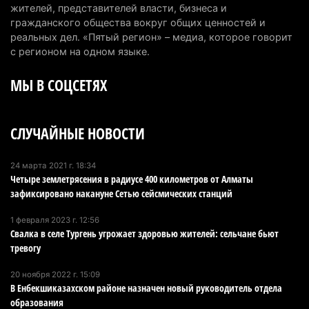
7 августа 2026 г. 11:24
202
жителей, представителей власти, бизнеса и
гражданского общества вокруг общих ценностей и
В Талгарском районе загорелись строительные
реальных дел. «Пятый регион» – медиа, которое говорит
отходы: пожар охватил 300 квадратных метров
с регионом на одном языке.
карьера
МЫ В СОЦСЕТЯХ
7 августа 2026 г. 09:52
229
Жители Алматы и Алматинской области смогут
СЛУЧАЙНЫЕ НОВОСТИ
увидеть долги своего дома в квитанциях за свет
7 августа 2026 г. 06:28
277
24 марта 2021 г. 18:34
Четыре землетрясения в радиусе 400 километров от Алматы
В Алматинской области отменили приговор за
зафиксировано накануне Сетью сейсмических станций
наркотики из-за того, что подсудимому не дали
последнее слово
1 февраля 2023 г. 12:56
6 августа 2026 г. 17:04
219
Свалка в селе Тургень угрожает здоровью жителей: сельчане бьют
тревогу
Проезд по БАКАД резко подорожал: в
20 ноября 2022 г. 15:09
Алматинской области начали действовать новые
В Енбекшиказахском районе назначен новый руководитель отдела
тарифы
образования