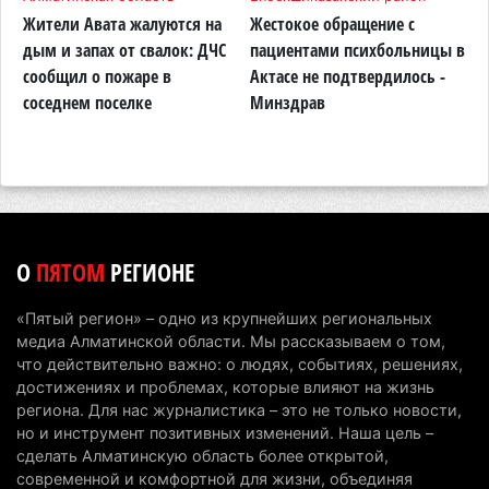
Пугающий пожар сняли очевидцы в Байсерке:
Жители Авата жалуются на
Жестокое обращение с
Н
стали известны подробности
дым и запах от свалок: ДЧС
пациентами психбольницы в
К
сообщил о пожаре в
Актасе не подтвердилось -
н
8 августа 2026 г. 08:32
300
соседнем поселке
Минздрав
п
Звонил по ночам и писал в WhatsApp: жителя
о
Алматинской области осудили за сталкинг
8 августа 2026 г. 08:04
194
На фоне строительного бума в Алматинской
области приостановили лицензии 149 компаний
О
ПЯТОМ
РЕГИОНЕ
7 августа 2026 г. 16:57
182
«Пятый регион» – одно из крупнейших региональных
Казахстанские абитуриенты узнали, кто получил
медиа Алматинской области. Мы рассказываем о том,
образовательные гранты
что действительно важно: о людях, событиях, решениях,
достижениях и проблемах, которые влияют на жизнь
7 августа 2026 г. 15:24
261
региона. Для нас журналистика – это не только новости,
но и инструмент позитивных изменений. Наша цель –
Онкопациентов в Алматинской области лечат в
сделать Алматинскую область более открытой,
морских контейнерах
современной и комфортной для жизни, объединяя