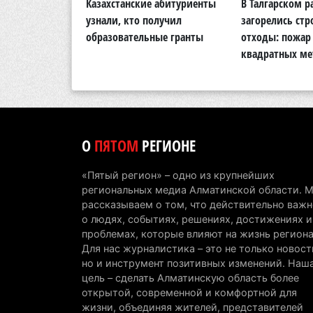
тигр вновь
Казахстанские абитуриенты
В Талгарском р
кую природу
узнали, кто получил
загорелись ст
области
образовательные гранты
отходы: пожар 
квадратных ме
О
ПЯТОМ
РЕГИОНЕ
«Пятый регион» – одно из крупнейших
региональных медиа Алматинской области. 
рассказываем о том, что действительно важн
о людях, событиях, решениях, достижениях и
проблемах, которые влияют на жизнь региона
Для нас журналистика – это не только новост
но и инструмент позитивных изменений. Наш
цель – сделать Алматинскую область более
открытой, современной и комфортной для
жизни, объединяя жителей, представителей