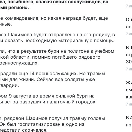
, погибшего, спасая своих сослуживцев, во
7 а
тый регион».
 командование, но какая награда будет, еще
Он
нные.
ле
са Шахимова будет отправлено на его родину, в
7 а
ли оказать необходимую материальную помощь.
В 
, что в результате бури на полигоне в учебном
ст
ской области, помимо погибшего рядового
30
военнослужащих.
7 а
страдали еще 14 военнослужащих. Но травмы
ми для жизни. Сейчас все солдаты уже
Жи
гвардии.
см
ом 9 августа во время сильной бури на
кв
ы ветра разрушили палаточный городок
7 а
В 
и, рядовой Шахимов получил травму головы
Он был госпитализирован в одно из
пр
ледствии скончался.
по