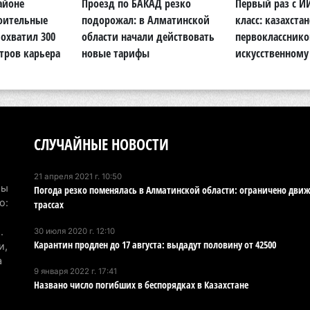
айоне
Проезд по БАКАД резко
Первый раз с И
6 а
роительные
подорожал: в Алматинской
класс: казахста
По
охватил 300
области начали действовать
первокласснико
по
тров карьера
новые тарифы
искусственному
6 а
Ми
во
5 а
СЛУЧАЙНЫЕ НОВОСТИ
Ка
21 апреля 2021 г. 10:50
Аз
Мы
Погода резко поменялась в Алматинской области: ограничено движ
5 а
о:
трассах
Ка
.
30 июля 2020 г. 12:10
Карантин продлен до 17 августа: выдадут половину от 42500
и,
эк
а
пи
9 января 2022 г. 17:41
5 а
Названо число погибших в беспорядках в Казахстане