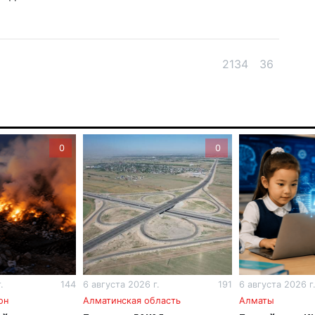
6 а
Пр
2134
36
Ал
де
6 а
Си
0
0
на
6 а
Пе
ка
уч
6 а
Ка
.
144
6 августа 2026 г.
191
6 августа 2026 г
не
он
Алматинская область
Алматы