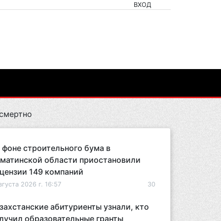
ВХОД
осмертно
 фоне строительного бума в
матинской области приостановили
цензии 149 компаний
вгуста 2026 г. 16:57
30
захстанские абитуриенты узнали, кто
лучил образовательные гранты