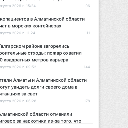
вгуста 2026 г. 15:24
96
копациентов в Алматинской области
чат в морских контейнерах
вгуста 2026 г. 11:24
111
Талгарском районе загорелись
роительные отходы: пожар охватил
0 квадратных метров карьера
вгуста 2026 г. 09:52
144
тели Алматы и Алматинской области
огут увидеть долги своего дома в
итанциях за свет
вгуста 2026 г. 06:28
178
Алматинской области отменили
иговор за наркотики из-за того, что
дсудимому не дали последнее слово