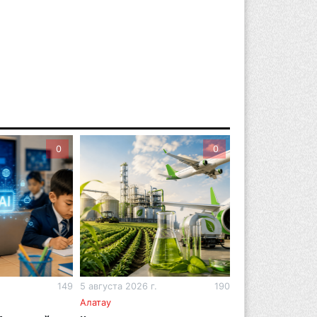
вгуста 2026 г. 17:04
140
оезд по БАКАД резко подорожал: в
матинской области начали
йствовать новые тарифы
вгуста 2026 г. 14:36
191
льнейшие дзюдоисты мира приехали
 сборы в Алматинскую область
0
0
вгуста 2026 г. 12:12
149
рвый раз с ИИ в первый класс:
захстанских первоклассников начнут
ить искусственному интеллекту
вгуста 2026 г. 10:47
149
захстанцы назвали доход, при котором
.
149
5 августа 2026 г.
190
4 августа 2026 г.
 считают себя бедными
Алатау
Алматы