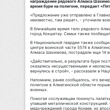
награждении рядового Алмаса Шахимова
время бури на полигоне, передает «Пя
«Предложение уже отправлено в Главное
неизвестно, там решат», - уточнили вое
В ближайшее время тело рядового Алма
город Кокшетау. Семье также пообеща
В Национальной гвардии также сообщили
центре воинской части 5574 в Алматин
Алмаса Шахимова, пострадали еще 14 
«Действительно, в результате бури по
оказались несущественными и неопасны
вернулись в строй», - рассказали в Нац
Напомним, ранее сообщалось, что вечер
полигоне в Алматинской области порыв
военных.
Помогая сослуживцам покинуть палатк
упавшей металлической конструкцией. 
медучреждений города Конаев, но впос