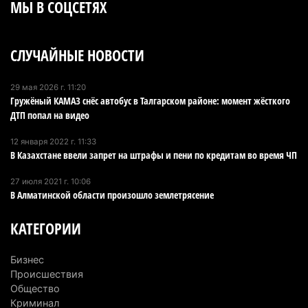
МЫ В СОЦСЕТЯХ
В Алматинской области назначили нового
председателя административного суда
СЛУЧАЙНЫЕ НОВОСТИ
4 августа 2026 г. 14:29
139
В Алматинской области второй день не могут
29 мая 2026 г. 11:20
Гружёный КАМАЗ снёс автобус в Талгарском районе: момент жёсткого
потушить пожар в Аксайском ущелье
ДТП попал на видео
4 августа 2026 г. 13:02
211
12 января 2022 г. 11:33
В Алматы приостановили лицензии 350
В Казахстане ввели запрет на штрафы и пени по кредитам во время ЧП
строительным компаниям
27 июля 2021 г. 10:06
4 августа 2026 г. 12:06
241
В Алматинской области произошло землетрясение
В команде акима Алатау новое назначение: кто
КАТЕГОРИИ
возглавил аппарат города
4 августа 2026 г. 11:40
152
Бизнес
Происшествия
Выборы в Курултай: Алматинская область вошла
Общество
в число регионов с самым большим
Криминал