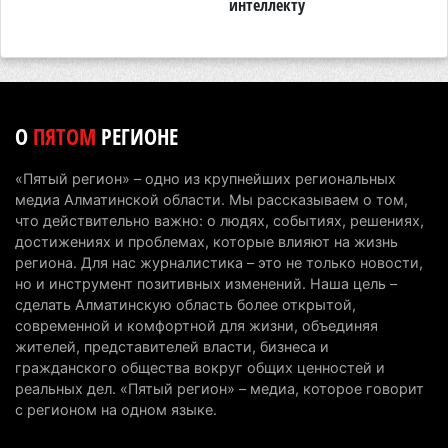
интеллекту
А
Хозяина собак, едва не загрызших ребенка в
Алматинской области, судят спустя год после
трагедии
5 августа 2026 г. 09:17
152
О
ПЯТОМ
РЕГИОНЕ
В Алматинской области запустят производство
катеров для Formula-1 H2O и откроют академию
«Пятый регион» – одно из крупнейших региональных
пилотов
медиа Алматинской области. Мы рассказываем о том,
5 августа 2026 г. 08:29
174
что действительно важно: о людях, событиях, решениях,
достижениях и проблемах, которые влияют на жизнь
В Alatau City Authority назначили нового
региона. Для нас журналистика – это не только новости,
но и инструмент позитивных изменений. Наша цель –
директора по коммуникациям
сделать Алматинскую область более открытой,
4 августа 2026 г. 20:22
98
современной и комфортной для жизни, объединяя
жителей, представителей власти, бизнеса и
Партия «Әділет» предложила превратить
гражданского общества вокруг общих ценностей и
университеты в центры технологий и новых
реальных дел. «Пятый регион» – медиа, которое говорит
рабочих мест
с регионом на одном языке.
4 августа 2026 г. 15:11
160