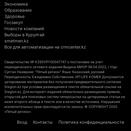
количеством избирателей
Экономика
Образование
4 августа 2026 г. 09:09
196
Здоровье
Госзакуп
«От экспорта сырья - к сложным
Новости компаний
производствам»: партия «Әділет» представила в
Выборы в Курултай
Актобе план диверсификации
smetmen.kz
3 августа 2026 г. 20:46
166
Все для автоматизации на crmcenter.kz
Солдат-срочник выпал из окна четвертого этажа
Свидетельство № KZ65VPY00047747 о постановке на учет
казармы в Конаеве
периодического сетевого издания Выдана МИОР 08.04.2022, г Нур-
Султан Название: "Пятый регион" Язык: Казахский, русский
3 августа 2026 г. 18:08
192
Периодичность: Ежедневно Собственник: ИП LIFE KOMEK Допускается
цитирование материалов без получения предварительного согласия
Спустя 78 лет тигр вновь вернулся в дикую
5region.kz при условии размещения в тексте обязательной ссылки на
5region.kz. Для интернет-изданий обязательно размещение прямой,
природу Алматинской области
открытой для поисковых систем гиперссылки на цитируемые статьи не
3 августа 2026 г. 16:16
262
ниже второго абзаца в тексте или в качестве источника. Нарушение
исключительных прав преследуется по закону. © COPYRIGHT 2020
«Пятый регион»
Кыргызстан обогнал Казахстан по темпам роста
сельского хозяйства. Что это значит для
Вход
Контакты
Политика конфиденциальности
Алматинской области