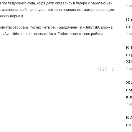
и последующего
суда
, когда дети оказались в лагере с работающей
7 а
омственная рабочая группа, которая определяет лагеря на предмет
еских нормам.
Он
ле
Алматы отобраны только четыре: «Балдаурен» и «JellyfishCamp» в
ь «Avat kids camp» в поселке Ават Енбекшиказахского района.
7 а
В 
ст
30
2157
0
7 а
Жи
см
кв
7 а
В 
пр
по