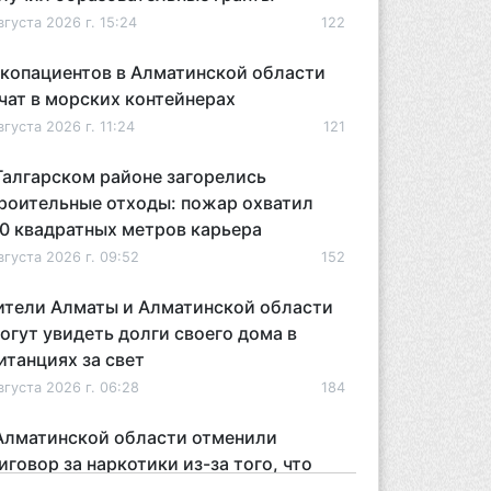
вгуста 2026 г. 15:24
122
копациентов в Алматинской области
чат в морских контейнерах
вгуста 2026 г. 11:24
121
Талгарском районе загорелись
роительные отходы: пожар охватил
0 квадратных метров карьера
вгуста 2026 г. 09:52
152
тели Алматы и Алматинской области
огут увидеть долги своего дома в
итанциях за свет
вгуста 2026 г. 06:28
184
Алматинской области отменили
иговор за наркотики из-за того, что
дсудимому не дали последнее слово