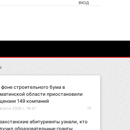
ВХОД
ы
 фоне строительного бума в
матинской области приостановили
цензии 149 компаний
вгуста 2026 г. 16:57
72
захстанские абитуриенты узнали, кто
лучил образовательные гранты