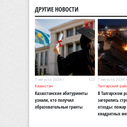
ДРУГИЕ НОВОСТИ
0
0
г.
267
7 августа 2026 г.
122
7 августа 2026 г
бласть
Казахстан
Талгарский рай
тигр вновь
Казахстанские абитуриенты
В Талгарском р
кую природу
узнали, кто получил
загорелись ст
области
образовательные гранты
отходы: пожар 
квадратных ме