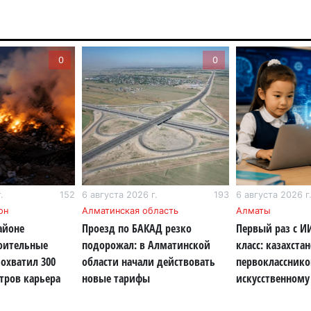
6 а
Пр
0
0
Ал
де
6 а
Си
на
6 а
.
152
6 августа 2026 г.
193
6 августа 2026 г
Пе
он
Алматинская область
Алматы
ка
айоне
Проезд по БАКАД резко
Первый раз с И
уч
роительные
подорожал: в Алматинской
класс: казахста
6 а
охватил 300
области начали действовать
первокласснико
тров карьера
новые тарифы
искусственному
Ка
не