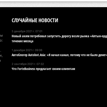
6 а
По
по
СЛУЧАЙНЫЕ НОВОСТИ
6 а
5 декабря 2021 г. 07:01
Ми
Мы
Новый аким потребовал запустить дорогу возле рынка «Алтын-орд
во
о:
течение месяца
5 а
.
1 декабря 2021 г. 09:06
Автоблогер Autobot.Asia: «Я начал канал, потому что не было денег
и,
Ка
а
Аз
2 сентября 2021 г. 07:32
Что ForteBusiness предлагает своим клиентам
5 а
Ка
эк
пи
5 а