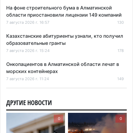
На фоне строительного бума в Алматинской
области приостановили лицензии 149 компаний
7 августа 2026 г. 16:57
130
Казахстанские абитуриенты узнали, кто получил
образовательные гранты
7 августа 2026 г. 15:24
178
Онкопациентов в Алматинской области лечат в
морских контейнерах
7 августа 2026 г. 11:24
149
В Талгарском районе загорелись строительные
отходы: пожар охватил 300 квадратных метров
ДРУГИЕ НОВОСТИ
карьера
7 августа 2026 г. 09:52
184
0
0
Жители Алматы и Алматинской области смогут