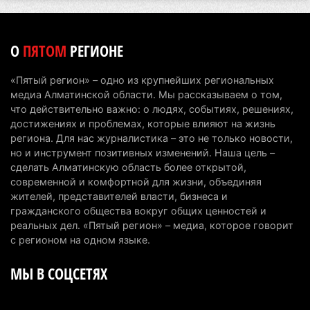
интеллекту
6 августа 2026 г. 10:47
167
О
ПЯТОМ
РЕГИОНЕ
Казахстанцы назвали доход, при котором не
считают себя бедными
«Пятый регион» – одно из крупнейших региональных
6 августа 2026 г. 09:52
159
медиа Алматинской области. Мы рассказываем о том,
что действительно важно: о людях, событиях, решениях,
Пожар в Аксайском ущелье под Алматы
достижениях и проблемах, которые влияют на жизнь
полностью ликвидирован спустя три дня
региона. Для нас журналистика – это не только новости,
но и инструмент позитивных изменений. Наша цель –
6 августа 2026 г. 08:51
234
сделать Алматинскую область более открытой,
современной и комфортной для жизни, объединяя
Минэкологии опровергло фото тигра возле села
жителей, представителей власти, бизнеса и
в Алматинской области
гражданского общества вокруг общих ценностей и
5 августа 2026 г. 17:06
204
реальных дел. «Пятый регион» – медиа, которое говорит
с регионом на одном языке.
Казахстан стал лидером Центральной Азии в
МЫ В СОЦСЕТЯХ
мировом рейтинге благополучия
5 августа 2026 г. 13:55
262