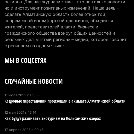
В Alatau City Authority назначили нового
региона. Для нас журналистика – это не только новости,
но и инструмент позитивных изменений. Наша цель –
директора по коммуникациям
сделать Алматинскую область более открытой,
4 августа 2026 г. 20:22
98
современной и комфортной для жизни, объединяя
жителей, представителей власти, бизнеса и
Партия «Әділет» предложила превратить
гражданского общества вокруг общих ценностей и
университеты в центры технологий и новых
реальных дел. «Пятый регион» – медиа, которое говорит
рабочих мест
с регионом на одном языке.
4 августа 2026 г. 15:11
160
МЫ В СОЦСЕТЯХ
В Алматинской области назначили нового
председателя административного суда
СЛУЧАЙНЫЕ НОВОСТИ
4 августа 2026 г. 14:29
137
В Алматинской области второй день не могут
11 июля 2022 г. 09:38
Кадровые перестановки произошли в акимате Алматинской области
потушить пожар в Аксайском ущелье
4 августа 2026 г. 13:02
209
12 мая 2021 г. 13:14
Как будут развивать экотуризм на Кольсайских озерах
В Алматы приостановили лицензии 350
строительным компаниям
17 апреля 2025 г. 09:45