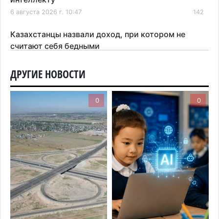
6 августа 2026 г. 10:47
142
Казахстанцы назвали доход, при котором не
считают себя бедными
6 августа 2026 г. 09:52
147
ДРУГИЕ НОВОСТИ
Пожар в Аксайском ущелье под Алматы
полностью ликвидирован спустя три дня
0
0
6 августа 2026 г. 08:51
192
Минэкологии опровергло фото тигра возле села
в Алматинской области
5 августа 2026 г. 17:06
190
Казахстан стал лидером Центральной Азии в
мировом рейтинге благополучия
5 августа 2026 г. 13:55
248