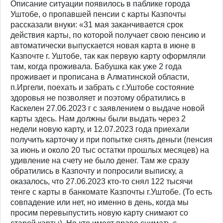
Описание ситуации появилось в паблике города
Уштобе, о пропавшей пенсии с карты Казпочты
рассказали внуки: «31 мая заканчивается срок
действия карты, по которой получает свою пенсию и
автоматически выпускается новая карта в июне в
Казпочте г. Уштобе, так как первую карту оформляли
там, когда проживала. Бабушка как уже 2 года
проживает и прописана в Алматинской области,
п.Иргели, поехать и забрать с г.Уштобе состояние
здоровья не позволяет и поэтому обратились в
Каскелен 27.06.2023 г с заявлением о выдаче новой
карты здесь. Нам должны были выдать через 2
недели новую карту, и 12.07.2023 года приехали
получить карточку и при попытке снять деньги (пенсия
за июнь и около 20 тыс остатки прошлых месяцев) на
удивление на счету не было денег. Там же сразу
обратились в Казпочту и попросили выписку, а
оказалось, что 27.06.2023 кто-то снял 122 тысячи
тенге с карты в банкомате Казпочты г.Уштобе. (То есть
совпадение или нет, но именно в день, когда мы
просим перевыпустить новую карту снимают со