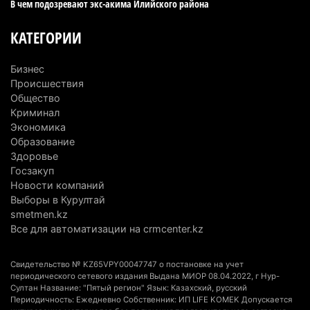
В чем подозревают экс-акима Илийского района
4 августа 2026 г. 12:06
239
КАТЕГОРИИ
В команде акима Алатау новое назначение: кто
возглавил аппарат города
Бизнес
4 августа 2026 г. 11:40
152
Происшествия
Общество
Выборы в Курултай: Алматинская область вошла
Криминал
в число регионов с самым большим
Экономика
количеством избирателей
Образование
Здоровье
4 августа 2026 г. 09:09
196
Госзакуп
Новости компаний
«От экспорта сырья - к сложным
Выборы в Курултай
производствам»: партия «Әділет» представила в
smetmen.kz
Актобе план диверсификации
Все для автоматизации на crmcenter.kz
3 августа 2026 г. 20:46
166
Свидетельство № KZ65VPY00047747 о постановке на учет
Солдат-срочник выпал из окна четвертого этажа
периодического сетевого издания Выдана МИОР 08.04.2022, г Нур-
казармы в Конаеве
Султан Название: "Пятый регион" Язык: Казахский, русский
Периодичность: Ежедневно Собственник: ИП LIFE KOMEK Допускается
3 августа 2026 г. 18:08
190