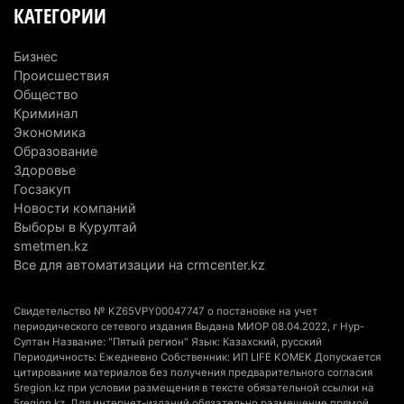
5 августа 2026 г. 11:23
180
КАТЕГОРИИ
Хозяина собак, едва не загрызших ребенка в
Бизнес
Алматинской области, судят спустя год после
Происшествия
трагедии
Общество
5 августа 2026 г. 09:17
174
Криминал
Экономика
В Алматинской области запустят производство
Образование
Здоровье
катеров для Formula-1 H2O и откроют академию
Госзакуп
пилотов
Новости компаний
5 августа 2026 г. 08:29
201
Выборы в Курултай
smetmen.kz
В Alatau City Authority назначили нового
Все для автоматизации на crmcenter.kz
директора по коммуникациям
4 августа 2026 г. 20:22
112
Свидетельство № KZ65VPY00047747 о постановке на учет
периодического сетевого издания Выдана МИОР 08.04.2022, г Нур-
Султан Название: "Пятый регион" Язык: Казахский, русский
Партия «Әділет» предложила превратить
Периодичность: Ежедневно Собственник: ИП LIFE KOMEK Допускается
университеты в центры технологий и новых
цитирование материалов без получения предварительного согласия
рабочих мест
5region.kz при условии размещения в тексте обязательной ссылки на
5region.kz. Для интернет-изданий обязательно размещение прямой,