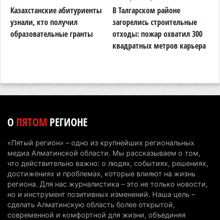
Проезд по БАКАД резко подорожал: в
Казахстанские абитуриенты
В Талгарском районе
П
Алматинской области начали действовать новые
узнали, кто получил
загорелись строительные
п
тарифы
образовательные гранты
отходы: пожар охватил 300
о
квадратных метров карьера
н
6 августа 2026 г. 14:36
212
Сильнейшие дзюдоисты мира приехали на
сборы в Алматинскую область
6 августа 2026 г. 12:12
176
Первый раз с ИИ в первый класс: казахстанских
О
ПЯТОМ
РЕГИОНЕ
первоклассников начнут учить искусственному
интеллекту
«Пятый регион» – одно из крупнейших региональных
6 августа 2026 г. 10:47
174
медиа Алматинской области. Мы рассказываем о том,
что действительно важно: о людях, событиях, решениях,
Казахстанцы назвали доход, при котором не
достижениях и проблемах, которые влияют на жизнь
считают себя бедными
региона. Для нас журналистика – это не только новости,
но и инструмент позитивных изменений. Наша цель –
6 августа 2026 г. 09:52
164
сделать Алматинскую область более открытой,
современной и комфортной для жизни, объединяя
Пожар в Аксайском ущелье под Алматы