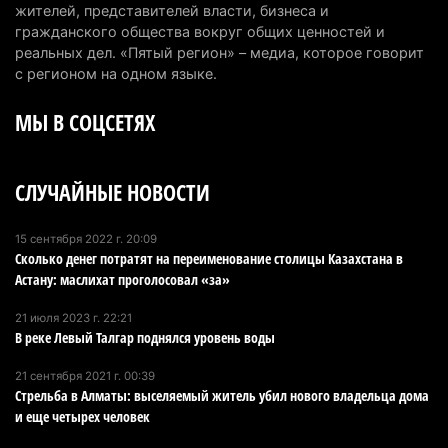
жителей, представителей власти, бизнеса и
полностью ликвидирован спустя три дня
гражданского общества вокруг общих ценностей и
6 августа 2026 г. 08:51
236
реальных дел. «Пятый регион» – медиа, которое говорит
с регионом на одном языке.
Минэкологии опровергло фото тигра возле села
МЫ В СОЦСЕТЯХ
в Алматинской области
5 августа 2026 г. 17:06
209
СЛУЧАЙНЫЕ НОВОСТИ
Казахстан стал лидером Центральной Азии в
мировом рейтинге благополучия
5 августа 2026 г. 13:55
276
15 сентября 2022 г. 20:09
Сколько денег потратят на переименование столицы Казахстана в
Астану: маслихат проголосовал «за»
Казахстан может начать выпуск экологичного
топлива для самолетов: пилотный проект
21 июля 2023 г. 22:21
запустят в Алатау
В реке Левый Талгар поднялся уровень воды
5 августа 2026 г. 12:32
212
21 сентября 2021 г. 00:39
Стрельба в Алматы: выселяемый житель убил нового владельца дома
Туриста с тяжелыми травмами эвакуировали в
и еще четырех человек
горах Алматинской области после камнепада