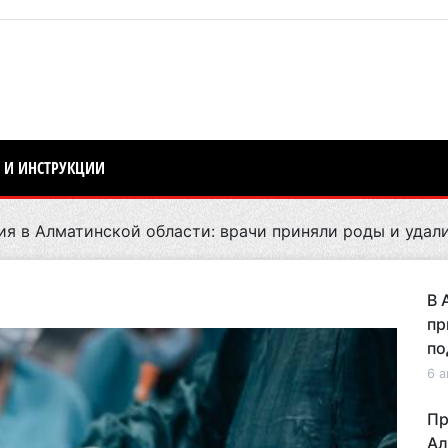
 И ИНСТРУКЦИИ
я в Алматинской области: врачи приняли роды и удали
В 
пр
по
6 а
Пр
Ал