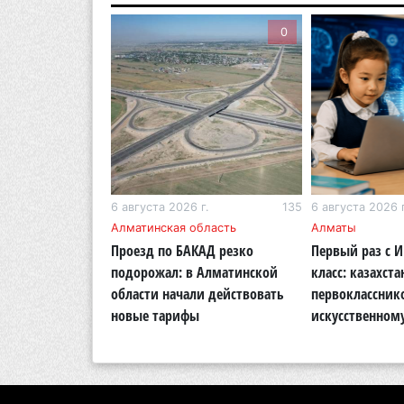
0
0
г.
202
6 августа 2026 г.
135
6 августа 2026 г
бласть
Алматинская область
Алматы
ОСМС похитили
Проезд по БАКАД резко
Первый раз с 
логии: в
подорожал: в Алматинской
класс: казахста
области вынесли
области начали действовать
первоклассник
новые тарифы
искусственном