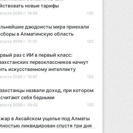
йствовать новые тарифы
вгуста 2026 г. 14:36
135
льнейшие дзюдоисты мира приехали
 сборы в Алматинскую область
вгуста 2026 г. 12:12
122
рвый раз с ИИ в первый класс:
захстанских первоклассников начнут
ить искусственному интеллекту
вгуста 2026 г. 10:47
125
захстанцы назвали доход, при котором
 считают себя бедными
вгуста 2026 г. 09:52
133
жар в Аксайском ущелье под Алматы
лностью ликвидирован спустя три дня