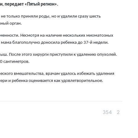
6 а
и, передает «Пятый регион».
Ми
 не только приняли роды, но и удалили сразу шесть
во
ный орган.
5 а
еменности. Несмотря на наличие нескольких миоматозных
я мама благополучно доносила ребенка до 37-й недели.
Ка
Аз
ыш. После этого хирурги приступили к удалению опухолей.
5 а
0 сантиметров.
Ка
еского вмешательства, врачам удалось избежать удаления
эк
ери и ребенка оценивается как удовлетворительное.
пи
5 а
Ту
354
2
эв
об
5 а