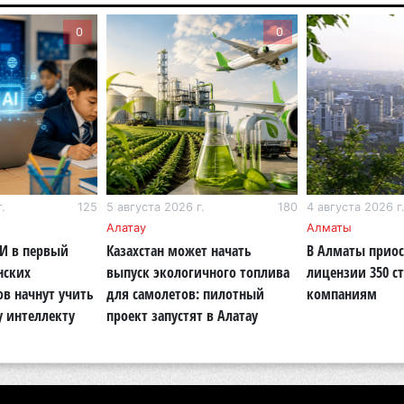
Хо
0
0
ре
сп
5 а
В 
пр
и 
5 а
.
125
5 августа 2026 г.
180
4 августа 2026 г
Алатау
Алматы
В 
ИИ в первый
Казахстан может начать
В Алматы прио
ди
нских
выпуск экологичного топлива
лицензии 350 с
4 а
ов начнут учить
для самолетов: пилотный
компаниям
у интеллекту
проект запустят в Алатау
Па
ун
но
4 а