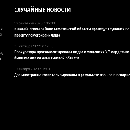
СЛУЧАЙНЫЕ НОВОСТИ
В 
но
су
10 сентября 2025 г. 15:33
Мы
В Жамбылском районе Алматинской области проведут слушания по
4 а
о:
проекту пометохранилища
В 
.
25 октября 2022 г. 12:53
мо
Прокуратура прокомментировала видео о хищениях 3,7 млрд тенге
и,
ущ
бывшего акима Алматинской области
а
4 а
19 января 2023 г. 15:11
Два иностранца госпитализированы в результате взрыва в пекарне
В 
ст
4 а
В 
на
го
4 а