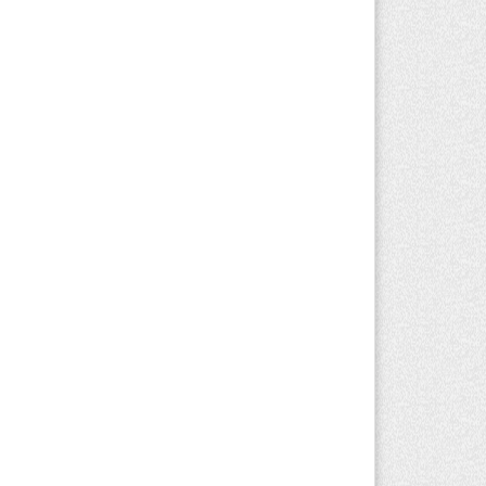
вгуста 2026 г. 08:51
165
нэкологии опровергло фото тигра
зле села в Алматинской области
вгуста 2026 г. 17:06
180
захстан стал лидером Центральной
ии в мировом рейтинге благополучия
вгуста 2026 г. 13:55
240
захстан может начать выпуск
ологичного топлива для самолетов:
лотный проект запустят в Алатау
вгуста 2026 г. 12:32
180
риста с тяжелыми травмами
акуировали в горах Алматинской
ласти после камнепада
вгуста 2026 г. 11:23
151