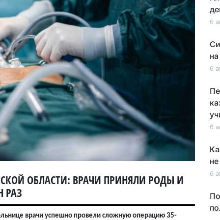
де
6 а
Си
на
6 а
Пе
ка
уч
6 а
Ка
не
6 а
СКОЙ ОБЛАСТИ: ВРАЧИ ПРИНЯЛИ РОДЫ И
Н РАЗ
По
по
льнице врачи успешно провели сложную операцию 35-