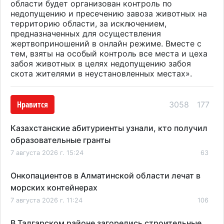
области будет организован контроль по
недопущению и пресечению завоза животных на
территорию области, за исключением,
предназначенных для осуществления
жертвоприношений в онлайн режиме. Вместе с
тем, взяты на особый контроль все места и цеха
забоя животных в целях недопущению забоя
скота жителями в неустановленных местах
».
Нравится
3058
177
Казахстанские абитуриенты узнали, кто получил
образовательные гранты
7 августа 2026 г. 15:24
63
Онкопациентов в Алматинской области лечат в
морских контейнерах
7 августа 2026 г. 11:24
106
В Талгарском районе загорелись строительные