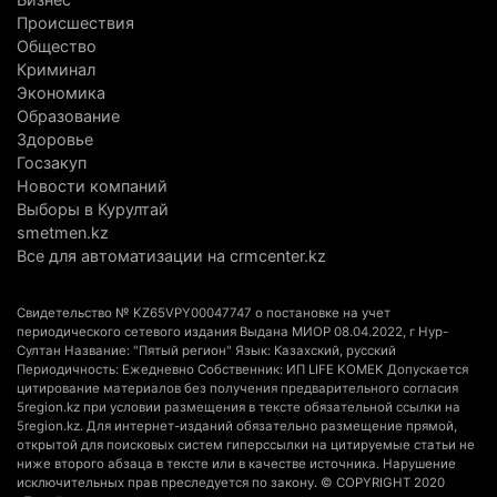
В Алматинской области второй день не могут
Происшествия
потушить пожар в Аксайском ущелье
Общество
Криминал
4 августа 2026 г. 13:02
217
Экономика
Образование
В Алматы приостановили лицензии 350
Здоровье
строительным компаниям
Госзакуп
4 августа 2026 г. 12:06
249
Новости компаний
Выборы в Курултай
В команде акима Алатау новое назначение: кто
smetmen.kz
возглавил аппарат города
Все для автоматизации на crmcenter.kz
4 августа 2026 г. 11:40
157
Свидетельство № KZ65VPY00047747 о постановке на учет
Выборы в Курултай: Алматинская область вошла
периодического сетевого издания Выдана МИОР 08.04.2022, г Нур-
Султан Название: "Пятый регион" Язык: Казахский, русский
в число регионов с самым большим
Периодичность: Ежедневно Собственник: ИП LIFE KOMEK Допускается
количеством избирателей
цитирование материалов без получения предварительного согласия
5region.kz при условии размещения в тексте обязательной ссылки на
4 августа 2026 г. 09:09
200
5region.kz. Для интернет-изданий обязательно размещение прямой,
открытой для поисковых систем гиперссылки на цитируемые статьи не
«От экспорта сырья - к сложным
ниже второго абзаца в тексте или в качестве источника. Нарушение
исключительных прав преследуется по закону. © COPYRIGHT 2020
производствам»: партия «Әділет» представила в