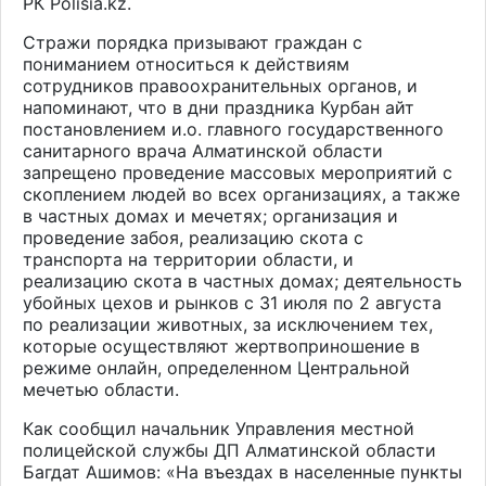
РК
Polisia
.
kz
.
С
тражи порядка призывают граждан с
пониманием относиться к действиям
сотрудников правоохранительных органов
, и
напоминают, что
в дни праздника Курбан айт
постановлением и.о. главного государственного
санитарного врача Алматинской области
запрещено проведение массовых мероприятий с
скоплением людей во всех организациях, а также
в частных домах и мечетях; организация и
проведение забоя, реализацию скота с
транспорта на территории области, и
реализацию скота в частных домах; деятельность
убойных цехов и рынков с 31 июля по 2 августа
по реализации животных, за исключением тех,
которые осуществляют жертвоприношение в
режиме онлайн, определенном Центральной
мечетью области.
Как с
ообщил начальник Управления местной
полицейской службы ДП Алматинской области
Багдат Ашимов: «На въездах в населенные пункты