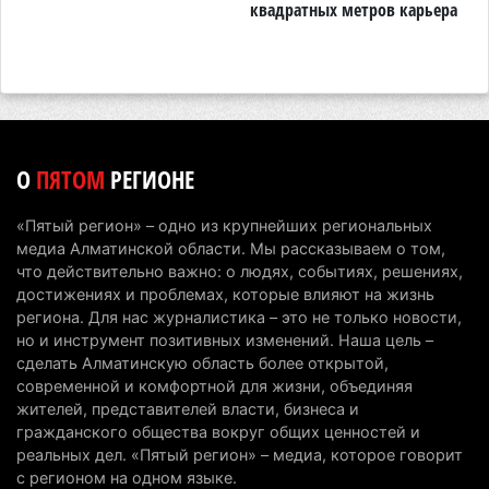
квадратных метров карьера
н
5 августа 2026 г. 17:06
190
Казахстан стал лидером Центральной Азии в
мировом рейтинге благополучия
5 августа 2026 г. 13:55
256
Казахстан может начать выпуск экологичного
О
ПЯТОМ
РЕГИОНЕ
топлива для самолетов: пилотный проект
запустят в Алатау
«Пятый регион» – одно из крупнейших региональных
5 августа 2026 г. 12:32
190
медиа Алматинской области. Мы рассказываем о том,
что действительно важно: о людях, событиях, решениях,
Туриста с тяжелыми травмами эвакуировали в
достижениях и проблемах, которые влияют на жизнь
горах Алматинской области после камнепада
региона. Для нас журналистика – это не только новости,
но и инструмент позитивных изменений. Наша цель –
5 августа 2026 г. 11:23
162
сделать Алматинскую область более открытой,
современной и комфортной для жизни, объединяя
Хозяина собак, едва не загрызших ребенка в
жителей, представителей власти, бизнеса и
Алматинской области, судят спустя год после
гражданского общества вокруг общих ценностей и
трагедии
реальных дел. «Пятый регион» – медиа, которое говорит
5 августа 2026 г. 09:17
155
с регионом на одном языке.