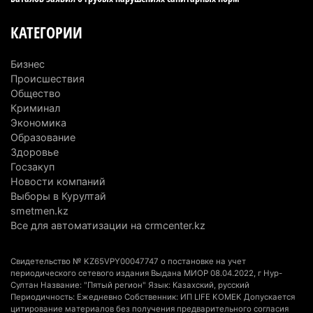
Туриста с тяжелыми травмами эвакуировали в
КАТЕГОРИИ
горах Алматинской области после камнепада
5 августа 2026 г. 11:23
180
Бизнес
Происшествия
Хозяина собак, едва не загрызших ребенка в
Общество
Алматинской области, судят спустя год после
Криминал
трагедии
Экономика
5 августа 2026 г. 09:17
174
Образование
Здоровье
В Алматинской области запустят производство
Госзакуп
Новости компаний
катеров для Formula-1 H2O и откроют академию
Выборы в Курултай
пилотов
smetmen.kz
5 августа 2026 г. 08:29
201
Все для автоматизации на crmcenter.kz
В Alatau City Authority назначили нового
Свидетельство № KZ65VPY00047747 о постановке на учет
директора по коммуникациям
периодического сетевого издания Выдана МИОР 08.04.2022, г Нур-
4 августа 2026 г. 20:22
111
Султан Название: "Пятый регион" Язык: Казахский, русский
Периодичность: Ежедневно Собственник: ИП LIFE KOMEK Допускается
цитирование материалов без получения предварительного согласия