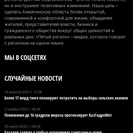
но и инструмент позитивных изменений. Наша цель –
6 августа 2026 г. 09:52
162
сделать Алматинскую область более открытой,
современной и комфортной для жизни, объединяя
Пожар в Аксайском ущелье под Алматы
жителей, представителей власти, бизнеса и
полностью ликвидирован спустя три дня
гражданского общества вокруг общих ценностей и
6 августа 2026 г. 08:51
236
реальных дел. «Пятый регион» – медиа, которое говорит
с регионом на одном языке.
Минэкологии опровергло фото тигра возле села
МЫ В СОЦСЕТЯХ
в Алматинской области
5 августа 2026 г. 17:06
208
СЛУЧАЙНЫЕ НОВОСТИ
Казахстан стал лидером Центральной Азии в
мировом рейтинге благополучия
5 августа 2026 г. 13:55
274
13 апреля 2021 г. 11:29
Более 17 млрд тенге планируют потратить на выборы сельских акимов
Казахстан может начать выпуск экологичного
2 ноября 2021 г. 18:39
топлива для самолетов: пилотный проект
Понижение до 16 градусов мороза прогнозирует КазГидроМет
запустят в Алатау
20 июля 2020 г. 08:24
5 августа 2026 г. 12:32
212
Баталов заявил о грубых нарушениях санитарных норм