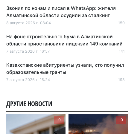
Звонил по ночам и писал в WhatsApp: жителя
Алматинской области осудили за сталкинг
8 августа 2026 г. 08:04
150
На фоне строительного бума в Алматинской
области приостановили лицензии 149 компаний
7 августа 2026 г. 16:57
141
Казахстанские абитуриенты узнали, кто получил
образовательные гранты
7 августа 2026 г. 15:24
198
Онкопациентов в Алматинской области лечат в
морских контейнерах
ДРУГИЕ НОВОСТИ
7 августа 2026 г. 11:24
162
0
0
В Талгарском районе загорелись строительные
отходы: пожар охватил 300 квадратных метров