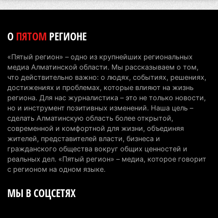
6 августа 2026 г. 12:12
175
Первый раз с ИИ в первый класс: казахстанских
О
ПЯТОМ
РЕГИОНЕ
первоклассников начнут учить искусственному
интеллекту
«Пятый регион» – одно из крупнейших региональных
6 августа 2026 г. 10:47
173
медиа Алматинской области. Мы рассказываем о том,
что действительно важно: о людях, событиях, решениях,
Казахстанцы назвали доход, при котором не
достижениях и проблемах, которые влияют на жизнь
считают себя бедными
региона. Для нас журналистика – это не только новости,
но и инструмент позитивных изменений. Наша цель –
6 августа 2026 г. 09:52
162
сделать Алматинскую область более открытой,
современной и комфортной для жизни, объединяя
Пожар в Аксайском ущелье под Алматы
жителей, представителей власти, бизнеса и
полностью ликвидирован спустя три дня
гражданского общества вокруг общих ценностей и
6 августа 2026 г. 08:51
236
реальных дел. «Пятый регион» – медиа, которое говорит
с регионом на одном языке.
Минэкологии опровергло фото тигра возле села
МЫ В СОЦСЕТЯХ
в Алматинской области
5 августа 2026 г. 17:06
208