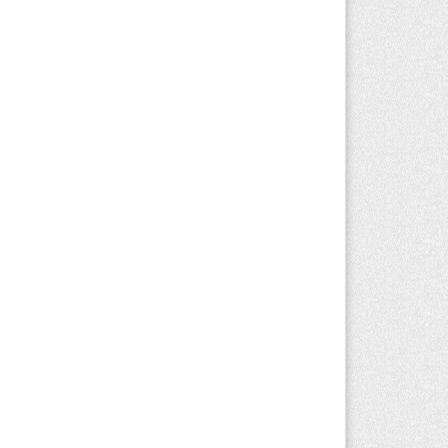
риста с тяжелыми травмами
акуировали в горах Алматинской
ласти после камнепада
вгуста 2026 г. 11:23
134
зяина собак, едва не загрызших
бенка в Алматинской области, судят
устя год после трагедии
вгуста 2026 г. 09:17
132
Алматинской области запустят
оизводство катеров для Formula-1 H2O
откроют академию пилотов
вгуста 2026 г. 08:29
155
Alatau City Authority назначили нового
ректора по коммуникациям
вгуста 2026 г. 20:22
82