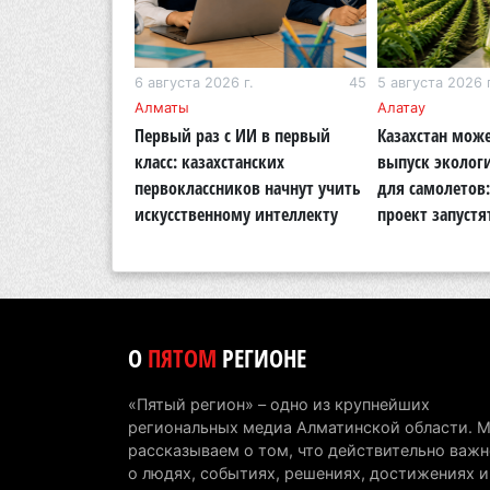
г.
282
6 августа 2026 г.
45
5 августа 2026 г
кий район
Алматы
Алатау
 раскритиковал
Первый раз с ИИ в первый
Казахстан може
во парка в
класс: казахстанских
выпуск эколог
а с половиной
первоклассников начнут учить
для самолетов
 не изменилось
искусственному интеллекту
проект запустя
О
ПЯТОМ
РЕГИОНЕ
«Пятый регион» – одно из крупнейших
региональных медиа Алматинской области. 
рассказываем о том, что действительно важн
о людях, событиях, решениях, достижениях и