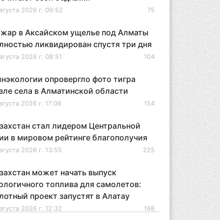
вгуста 2026 г. 09:52
75
жар в Аксайском ущелье под Алматы
лностью ликвидирован спустя три дня
вгуста 2026 г. 08:51
104
нэкологии опровергло фото тигра
зле села в Алматинской области
вгуста 2026 г. 17:06
154
захстан стал лидером Центральной
ии в мировом рейтинге благополучия
вгуста 2026 г. 13:55
225
захстан может начать выпуск
ологичного топлива для самолетов:
лотный проект запустят в Алатау
вгуста 2026 г. 12:32
168