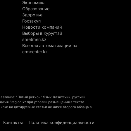
Экономика
ллионы из ОСМС похитили через
Образование
оматологии: в Алматинской области
Здоровье
несли приговор
Госзакуп
вгуста 2026 г. 10:17
187
Новости компаний
Выборы в Курултай
нная прогулка на Кольсае закончилась
smetmen.kz
зовом спасателей
Все для автоматизации на
crmcenter.kz
вгуста 2026 г. 09:09
200
следний раз ее видели на остановке: в
матинской области почти две недели
ут 17-летнюю девушку
вгуста 2026 г. 08:03
192
звание: "Пятый регион" Язык: Казахский, русский
сия 5region.kz при условии размещения в тексте
ылки на цитируемые статьи не ниже второго абзаца в
Контакты
Политика конфиденциальности