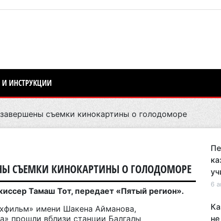
 И ИНСТРУКЦИИ
 завершены съемки кинокартины о голодоморе
Пе
ка
ЕНЫ СЪЕМКИ КИНОКАРТИНЫ О ГОЛОДОМОРЕ
уч
6 а
жиссер Тамаш Тот, передает «Пятый регион».
Ка
хфильм» имени Шакена Айманова,
ра»
прошли в
близи станции Балгалы
не