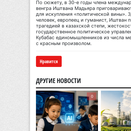
По сюжету, в 30-е годы члена междуна
венгра Иштвана Мадьяра приговаривают
для искупления «политической вины
»
. 
человек, европеец и гуманист, Иштван
трагедией в казахской степи, жестоко
государственное политическое управлен
Кубабас единомышленников из числа ме
с красным произволом.
Нравится
ДРУГИЕ НОВОСТИ
0
0