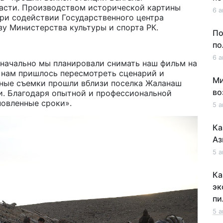
асти
.
Производством исторической картины
6 а
ри содействии Государственного центра
зу Министерства культуры и спорта РК.
По
по
6 а
начально мы планировали снимать наш фильм на
в нам пришлось пересмотреть сценарий и
Ми
вные съемки прошли вблизи поселка Жаланаш
во
и. Благодаря опытной и профессиональной
новленные сроки
».
5 а
Ка
Аз
5 а
Ка
эк
пи
5 а