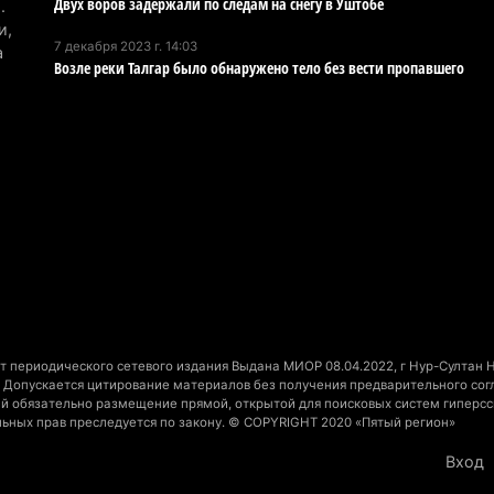
Двух воров задержали по следам на снегу в Уштобе
.
Ми
и,
ст
7 декабря 2023 г. 14:03
а
вы
Возле реки Талгар было обнаружено тело без вести пропавшего
3 а
Ко
вы
3 а
По
Ал
ищ
3 а
 периодического сетевого издания Выдана МИОР 08.04.2022, г Нур-Султан На
Допускается цитирование материалов без получения предварительного согла
ний обязательно размещение прямой, открытой для поисковых систем гиперсс
льных прав преследуется по закону. © COPYRIGHT 2020 «Пятый регион»
Вход