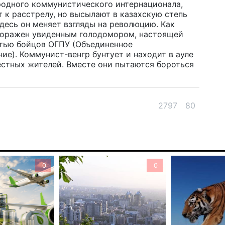
родного коммунистического интернационала,
 к расстрелу, но высылают в казахскую степь
В 
Здесь он меняет взгляды на революцию. Как
на
 поражен увиденным голодомором, настоящей
го
стью бойцов ОГПУ (Объединенное
4 а
ие). Коммунист-венгр бунтует и находит в ауле
стных жителей. Вместе они пытаются бороться
Вы
об
бо
2797
80
4 а
«О
пр
пр
0
0
ди
3 а
Со
че