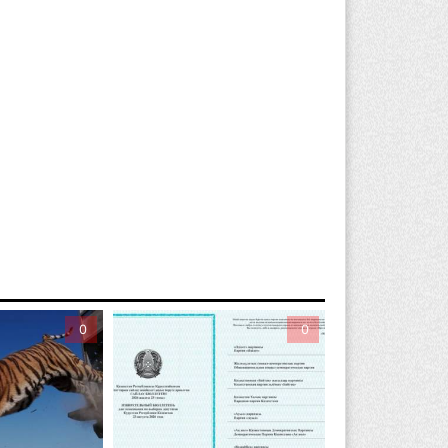
команде акима Алатау новое
значение: кто возглавил аппарат
рода
вгуста 2026 г. 11:40
136
боры в Курултай: Алматинская
ласть вошла в число регионов с самым
льшим количеством избирателей
вгуста 2026 г. 09:09
186
т экспорта сырья - к сложным
оизводствам»: партия «Әділет»
едставила в Актобе план
0
0
версификации
вгуста 2026 г. 20:46
151
лдат-срочник выпал из окна
твертого этажа казармы в Конаеве