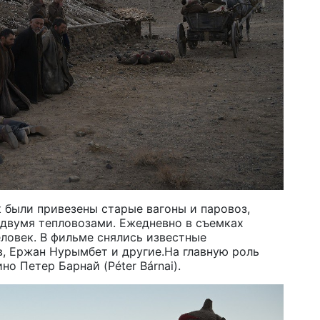
Ту
эв
об
5 а
Хо
ре
сп
5 а
В 
пр
 были привезены старые вагоны и паровоз,
и 
двумя тепловозами. Ежедневно в съемках
ловек
.
В фильме снялись известные
5 а
в, Ержан Нурымбет и другие.
Н
а главную роль
но Петер Барнай (Péter Bárnai).
В 
ди
4 а