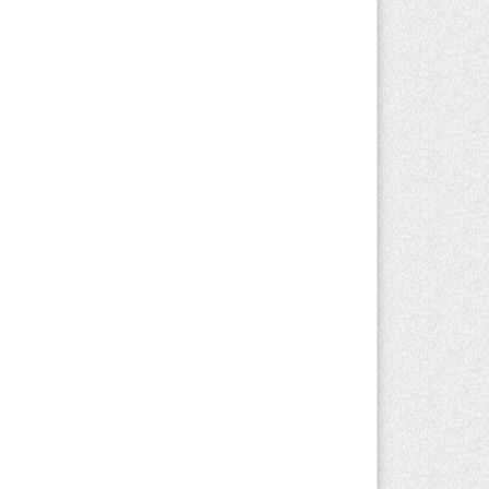
ртия «Әділет» предложила превратить
иверситеты в центры технологий и
вых рабочих мест
вгуста 2026 г. 15:11
148
Алматинской области назначили
вого председателя административного
да
вгуста 2026 г. 14:29
119
Алматинской области второй день не
гут потушить пожар в Аксайском
елье
вгуста 2026 г. 13:02
195
Алматы приостановили лицензии 350
роительным компаниям
вгуста 2026 г. 12:06
224