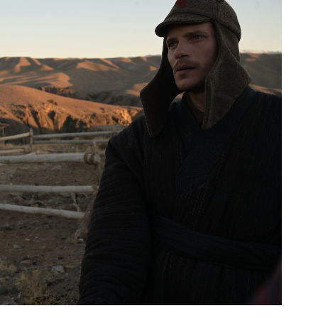
Па
ун
но
4 а
В 
но
су
4 а
В 
мо
ущ
4 а
В 
ст
4 а