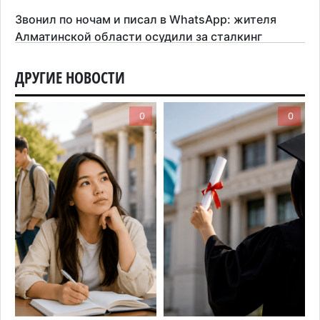
Звонил по ночам и писал в WhatsApp: жителя
Алматинской области осудили за сталкинг
8 августа 2026 г. 08:04
183
ДРУГИЕ НОВОСТИ
На фоне строительного бума в Алматинской
области приостановили лицензии 149 компаний
0
0
7 августа 2026 г. 16:57
169
Казахстанские абитуриенты узнали, кто получил
образовательные гранты
7 августа 2026 г. 15:24
226
Онкопациентов в Алматинской области лечат в
морских контейнерах
7 августа 2026 г. 11:24
182
В Талгарском районе загорелись строительные
отходы: пожар охватил 300 квадратных метров