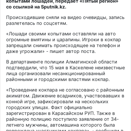
копытами лошадей, передает «Пятый регион»
со ссылкой на
Sputnik.kz
.
Происходившие сняли на видео очевидцы, запись
разлетелась по соцсетям.
«Лошади своими копытами оставляли на авто
огромные вмятины и царапины. Игроки в кокпар
запрещали снимать происходящее на телефон и
даже угрожали» - пишет автор поста.
В департаменте полиции Алматинской области
подтвердили, что 15 мая в Каскелене неизвестные
лица организовали несанкционированный
районными и городскими властями кокпар.
«Проведение кокпара не согласовано с районным
акиматом. Движение всадников, участвовавших в
конной игре, зафиксировали на нескольких
городских улицах. Факт официально
зарегистрирован в Карасайском РУП. Также в
районную полицию поступило заявление от 34-
летнего мужчины, автомашина которого была
повреждена участниками кокпара», - сообщили в