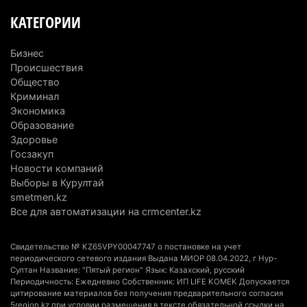
Казахстан стал лидером Центральной Азии в
КАТЕГОРИИ
мировом рейтинге благополучия
5 августа 2026 г. 13:55
288
Бизнес
Происшествия
Казахстан может начать выпуск экологичного
Общество
топлива для самолетов: пилотный проект
Криминал
запустят в Алатау
Экономика
Образование
5 августа 2026 г. 12:32
222
Здоровье
Госзакуп
Туриста с тяжелыми травмами эвакуировали в
Новости компаний
горах Алматинской области после камнепада
Выборы в Курултай
5 августа 2026 г. 11:23
187
smetmen.kz
Все для автоматизации на crmcenter.kz
Хозяина собак, едва не загрызших ребенка в
Алматинской области, судят спустя год после
Свидетельство № KZ65VPY00047747 о постановке на учет
трагедии
периодического сетевого издания Выдана МИОР 08.04.2022, г Нур-
Султан Название: "Пятый регион" Язык: Казахский, русский
5 августа 2026 г. 09:17
181
Периодичность: Ежедневно Собственник: ИП LIFE KOMEK Допускается
цитирование материалов без получения предварительного согласия
В Алматинской области запустят производство
5region.kz при условии размещения в тексте обязательной ссылки на