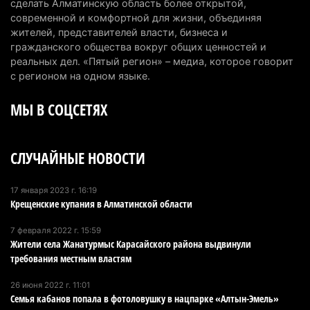
сделать Алматинскую область более открытой,
6 августа 2026 г. 12:12
187
современной и комфортной для жизни, объединяя
жителей, представителей власти, бизнеса и
Первый раз с ИИ в первый класс: казахстанских
гражданского общества вокруг общих ценностей и
первоклассников начнут учить искусственному
реальных дел. «Пятый регион» – медиа, которое говорит
интеллекту
с регионом на одном языке.
6 августа 2026 г. 10:47
186
МЫ В СОЦСЕТЯХ
Казахстанцы назвали доход, при котором не
считают себя бедными
СЛУЧАЙНЫЕ НОВОСТИ
6 августа 2026 г. 09:52
174
Пожар в Аксайском ущелье под Алматы
17 января 2023 г. 16:19
Крещенские купания в Алматинской области
полностью ликвидирован спустя три дня
6 августа 2026 г. 08:51
247
7 февраля 2022 г. 15:59
Жители села Жанатурмыс Карасайского района выдвинули
Минэкологии опровергло фото тигра возле села
требования местным властям
в Алматинской области
26 июня 2022 г. 11:01
5 августа 2026 г. 17:06
221
Семья кабанов попала в фотоловушку в нацпарке «Алтын-Эмель»