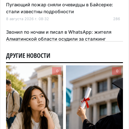
Пугающий пожар сняли очевидцы в Байсерке:
стали известны подробности
8 августа 2026 г. 08:32
286
Звонил по ночам и писал в WhatsApp: жителя
Алматинской области осудили за сталкинг
8 августа 2026 г. 08:04
183
ДРУГИЕ НОВОСТИ
На фоне строительного бума в Алматинской
области приостановили лицензии 149 компаний
0
0
7 августа 2026 г. 16:57
171
Казахстанские абитуриенты узнали, кто получил
образовательные гранты
7 августа 2026 г. 15:24
227
Онкопациентов в Алматинской области лечат в
морских контейнерах
7 августа 2026 г. 11:24
182