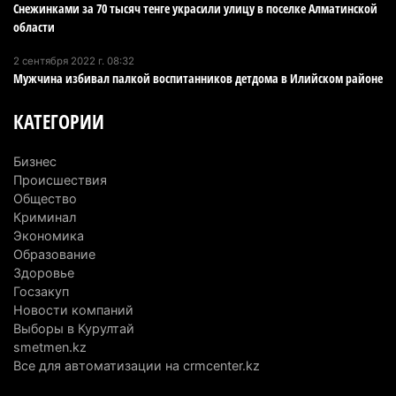
Минэкологии опровергло фото тигра возле села
Снежинками за 70 тысяч тенге украсили улицу в поселке Алматинской
в Алматинской области
области
5 августа 2026 г. 17:06
221
2 сентября 2022 г. 08:32
Мужчина избивал палкой воспитанников детдома в Илийском районе
Казахстан стал лидером Центральной Азии в
мировом рейтинге благополучия
КАТЕГОРИИ
5 августа 2026 г. 13:55
288
Бизнес
Казахстан может начать выпуск экологичного
Происшествия
топлива для самолетов: пилотный проект
Общество
запустят в Алатау
Криминал
Экономика
5 августа 2026 г. 12:32
223
Образование
Здоровье
Туриста с тяжелыми травмами эвакуировали в
Госзакуп
горах Алматинской области после камнепада
Новости компаний
5 августа 2026 г. 11:23
188
Выборы в Курултай
smetmen.kz
Хозяина собак, едва не загрызших ребенка в
Все для автоматизации на crmcenter.kz
Алматинской области, судят спустя год после