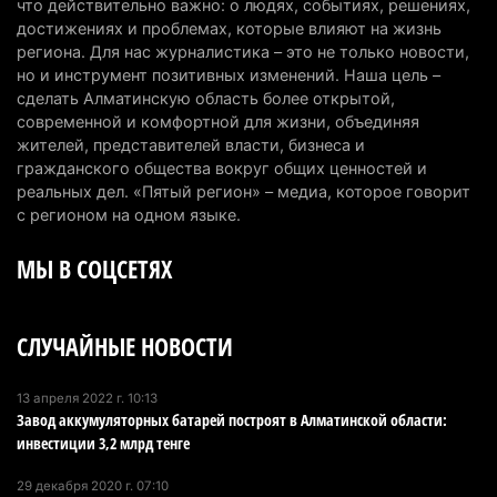
6 августа 2026 г. 14:36
229
что действительно важно: о людях, событиях, решениях,
достижениях и проблемах, которые влияют на жизнь
Сильнейшие дзюдоисты мира приехали на
региона. Для нас журналистика – это не только новости,
но и инструмент позитивных изменений. Наша цель –
сборы в Алматинскую область
сделать Алматинскую область более открытой,
6 августа 2026 г. 12:12
188
современной и комфортной для жизни, объединяя
жителей, представителей власти, бизнеса и
Первый раз с ИИ в первый класс: казахстанских
гражданского общества вокруг общих ценностей и
первоклассников начнут учить искусственному
реальных дел. «Пятый регион» – медиа, которое говорит
интеллекту
с регионом на одном языке.
6 августа 2026 г. 10:47
188
МЫ В СОЦСЕТЯХ
Казахстанцы назвали доход, при котором не
считают себя бедными
СЛУЧАЙНЫЕ НОВОСТИ
6 августа 2026 г. 09:52
174
Пожар в Аксайском ущелье под Алматы
13 апреля 2022 г. 10:13
Завод аккумуляторных батарей построят в Алматинской области:
полностью ликвидирован спустя три дня
инвестиции 3,2 млрд тенге
6 августа 2026 г. 08:51
247
29 декабря 2020 г. 07:10